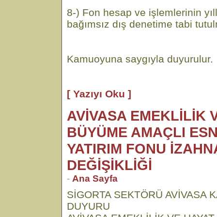
8-) Fon hesap ve işlemlerinin yıl
bağımsız dış denetime tabi tutu
Kamuoyuna saygıyla duyurulur.
[ Yazıyı Oku ]
AVİVASA EMEKLİLİK V
BÜYÜME AMAÇLI ESN
YATIRIM FONU İZAH
DEĞİŞİKLİĞİ
-
Ana Sayfa
SİGORTA SEKTÖRÜ AVİVASA K
DUYURU