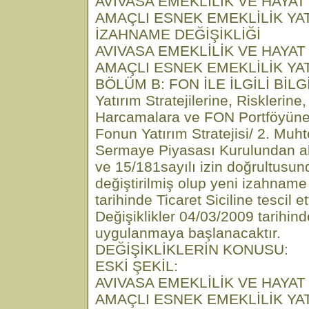
AVİVASA EMEKLİLİK VE HAYAT
AMAÇLI ESNEK EMEKLİLİK YA
İZAHNAME DEĞİŞİKLİĞİ
AVIVASA EMEKLİLİK VE HAYAT
AMAÇLI ESNEK EMEKLİLİK YA
BÖLÜM B: FON İLE İLGİLİ BİLGİ
Yatırım Stratejilerine, Risklerin
Harcamalara ve FON Portföyüne İl
Fonun Yatırım Stratejisi/ 2. Muh
Sermaye Piyasası Kurulundan al
ve 15/181sayılı izin doğrultusun
değiştirilmiş olup yeni izahnam
tarihinde Ticaret Siciline tescil ett
Değişiklikler 04/03/2009 tarihind
uygulanmaya başlanacaktır.
DEĞİŞİKLİKLERİN KONUSU:
ESKİ ŞEKİL:
AVIVASA EMEKLİLİK VE HAYAT
AMAÇLI ESNEK EMEKLİLİK YA