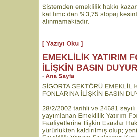
Sistemden emeklilik hakkı kazan
katılımcıdan %3,75 stopaj kesint
alınmamaktadır.
[ Yazıyı Oku ]
EMEKLİLİK YATIRIM 
İLİŞKİN BASIN DUYU
-
Ana Sayfa
SİGORTA SEKTÖRÜ EMEKLİLİK
FONLARINA İLİŞKİN BASIN D
28/2/2002 tarihli ve 24681 sayı
yayımlanan Emeklilik Yatırım Fo
Faaliyetlerine İlişkin Esaslar H
yürürlükten kaldırılmış olup; ye