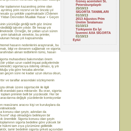
Güneş acenteleri St.
Petersburgdaydı
 toplamının kazanılmış prime olan
25/10/13
ayrılmış prim rezervi ve bir önceki yıl
SİGORTA TANIMLARI
 hesabı şu şekilde yapılmaktadır:(Ödenen
01/10/13
en Yıldan Devreden Muallak Hasar + Geçen
2013 Ağustos Prim
Üretim Sıralaması
 yürürlüğe girdiği tarih göz önüne
01/10/13
dildiği takvim yılıdır. Bir hesap yılı
Türkiyenin En İyi
abilmektedir. Örneğin, bir yıldan uzun süren
İşvereni AXA SİGORTA
e prim tahakkuk etmekte, bu primler,
01/10/13
de bulunan hesap yılı kapsamında
Eylül
l hasarın nedenlerini araştırarak, bu
nmak, bilgi ve donanım sağlamak ve sigorta
tarafından alınan tedbirlerin tümü, hasarı
 Sigorta muhasebesi bakımından önem
 (bir yıldan uzun vadeli inşaat poliçelerinde
ektedir) sigortacıya ödemiş olması, iş yılı
duğu yıla göre hesaba alınırlar.
radan geçen süre ne kadar uzun olursa olsun,
tır ve taraflar arasındaki sözleşmenin
olmak üzere sigortacılık ile ilgili
elli orandaki para miktarıdır. Bu oran, sigorta
oplam priminin belli bir yüzdesidir. Her bir
a aracılarına değişik yüzdelerde komisyonlar
eden reasürans aracısı kişi ve kuruluşlara da
ilmektedir.
konusu olan şeyin, adından da
ısmi" olup olmadığını belirleyen bir
k önemlidir. Sigorta konusu olan şeyin
oplamının sigorta bedeline göre yüksek bir
e hükmi tam zıya çözümüne gidilebilir.
aktör, tamir bedelinin sigorta şirketi açısından