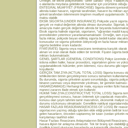
Örneğin, bir tekne poliçesindeki "Sefer Sahası" veya "Faaliyet Ala
o alanlarda meydana gelebilecek hasarlar için yürürlükte olduğu
ENTEGRAL MUAFİYET (FRANCHISE) Sigorta dönemi içerisinde me
altında kalan hasarın, sigortalı tarafından; hasarın bu miktarı 
şirketi tarafından ödenmesini öngören muafiyet uygulamasıdır. Sig
maktu olabilir.
EKSİK SİGORTA (UNDER INSURANCE) Poliçede yazılı sigorta bed
gerçek ve makul değerinin altında olması durumudur. Sigortalı
amacıyla malın gerçek değerinin altında bir beyanda bulunmakta
Eksik sigorta halinde sigortalı, sigortanın, "uğranılan maddi kayı
prensibinden yeterince yararlanamamaktadır. Örneğin, tam zıya h
fazla miktar, poliçede beyan edilmiş sigorta bedeli kadar olacak
konusudur ve sigorta şirketinin ödeyeceği en fazla hasar miktarı
sigorta bedeline oranı kadardır.
FİYAT(RATE) Sigorta veya reasürans teminatına karşılık olara
alınan ve oran olarak ifade edilen bir terimdir. Fiyatın sigorta 
miktarı bulunmaktadır.
GENEL ŞARTLAR (GENERAL CONDITIONS) Poliçe üzerinde açıkç
istisna edilen haller, hasar prosedürü, sigortalının görev ve yükü
uygulanabilecek hükümler, prim ödemesi, rücu durumu gibi sigor
koşullardır.
GERÇEK TAM ZIYA (ACTUAL TOTAL LOSS) Sigorta konusu olan ş
tehlikelerden birinin gerçekleşmesi sonucu tamamen kullanılam
Bu durumda, sigorta şirketinin azami sorumluluğu, sigorta poliçe
binanın yanması veya depremde yıkılması, bir geminin batması g
HASAR(DAMAGE) Herhangi bir mala, eşyaya verilen fiziki hasarı
manevi zararını ifade etmek için kullanılır.
HÜKMİ TAM ZIYA (CONSTRUCTIVE TOTAL LOSS) Sigorta teminatı
gerçekleşmesi sonucu, hasarı önlemek için yapılacak masrafın, 
konusu olan şeyin tahmini tamir masrafının, ekonomik maliyet sı
durumu sözkonusu olmaktadır. Genellikle nakliyat sigortalarınd
HASAR FAZLASI REASÜRANSI(EXCESS OF LOSS) Bir reasürans
sigortacının yazmış olduğu işlerden elde ettiği primin belli bir kıs
gelen hasarların, önceden saptanmış bir tutarı (sedan şirketin 
karşılamayı taahhüt eder.
Hasar Fazlası Reasürans Anlaşmalarının Bölüşmeli Reasürans 
hasara ilişkin bir anlaşma olmasıdır. Tek bir branş için olabildiği 
özellikle kümül oluşturan hasarlarda ve katastrofik olaylarda, si