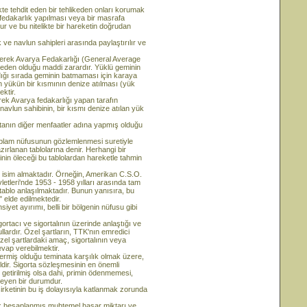
ehdit eden bir tehlikeden onları korumak
 fedakarlık yapılması veya bir masrafa
 ve bu nitelikte bir hareketin doğrudan
e navlun sahipleri arasında paylaştırılır ve
erek Avarya Fedakarlığı (General Average
neden olduğu maddi zarardır. Yüklü geminin
aldığı sırada geminin batmaması için karaya
n yükün bir kısmının denize atılması (yük
ktir.
ek Avarya fedakarlığı yapan tarafın
avlun sahibinin, bir kısmı denize atılan yük
anın diğer menfaatler adına yapmış olduğu
am nüfusunun gözlemlenmesi suretiyle
ırlanan tablolarına denir. Herhangi bir
şinin öleceği bu tablolardan hareketle tahmin
öre isim almaktadır. Örneğin, Amerikan C.S.O.
etleri'nde 1953 - 1958 yılları arasında tam
tablo anlaşılmaktadır. Bunun yanısıra, bu
 elde edilmektedir.
nsiyet ayırımı, belli bir bölgenin nüfusu gibi
cı ve sigortalının üzerinde anlaştığı ve
llardır. Özel şartların, TTK'nın emredici
el şartlardaki amaç, sigortalının veya
evap verebilmektir.
ermiş olduğu teminata karşılık olmak üzere,
ldir. Sigorta sözleşmesinin en önemli
e getirilmiş olsa dahi, primin ödenmemesi,
leyen bir durumdur.
şirketinin bu iş dolayısıyla katlanmak zorunda
arak hesaplanmış muhtemel hasar miktarı ve