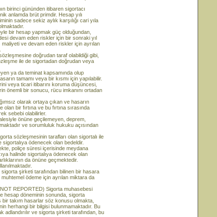
rinci gününden itibaren sigortacı
knik anlamda brüt primdir. Hesap yılı
minin sadece sekiz aylık karşılığı cari yıla
 olmaktadır.
 böyle bir hesap yapmak güç olduğundan,
zdesi devam eden riskler için bir sonraki yıl
 maliyeti ve devam eden riskler için ayrılan
.
leşmesine doğrudan taraf olabildiği gibi,
özleşme ile de sigortadan doğrudan veya
yen ya da teminat kapsamında olup
sarın tamamı veya bir kısmı için yapılabilir.
lerini veya ticari itibarını koruma düşüncesi,
erin önemli bir sonucu, rücu imkanını ortadan
ız olarak ortaya çıkan ve hasarın
lan bir fırtına ve bu fırtına sırasında
 sebebi olabilirler.
esiyle önüne geçilemeyen, deprem,
rılmaktadır ve sorumluluk hukuku açısından
özleşmesinin tarafları olan sigortalı ile
e sigortalıya ödenecek olan bedeldir.
mekte, poliçe süresi içerisinde meydana
ıya halinde sigortalıya ödenecek olan
arlıklarının da önüne geçmektedir.
llanılmaktadır.
a şirketi tarafından bilinen bir hasara
u muhtemel ödeme için ayrılan miktara da
OT REPORTED) Sigorta muhasebesi
ikle hesap döneminin sonunda, sigorta
iş bir takım hasarlar söz konusu olmakta,
nin herhangi bir bilgisi bulunmamaktadır. Bu
 adlandırılır ve sigorta şirketi tarafından, bu