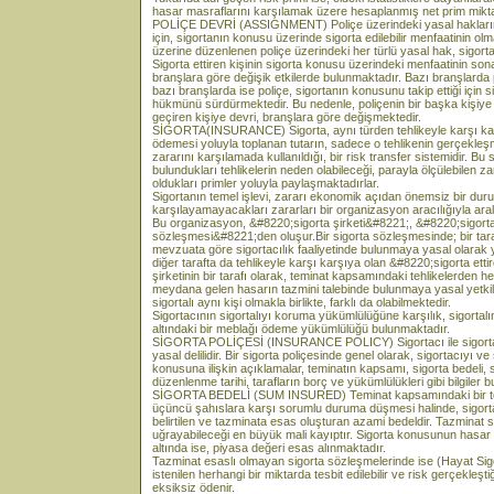
hasar masraflarını karşılamak üzere hesaplanmış net prim miktarıd
POLİÇE DEVRİ (ASSIGNMENT) Poliçe üzerindeki yasal hakların dev
için, sigortanın konusu üzerinde sigorta edilebilir menfaatinin olma
üzerine düzenlenen poliçe üzerindeki her türlü yasal hak, sigorta et
Sigorta ettiren kişinin sigorta konusu üzerindeki menfaatinin sona
branşlara göre değişik etkilerde bulunmaktadır. Bazı branşlarda 
bazı branşlarda ise poliçe, sigortanın konusunu takip ettiği için s
hükmünü sürdürmektedir. Bu nedenle, poliçenin bir başka kişiye
geçiren kişiye devri, branşlara göre değişmektedir.
SİGORTA(INSURANCE) Sigorta, aynı türden tehlikeyle karşı karşıya
ödemesi yoluyla toplanan tutarın, sadece o tehlikenin gerçekleş
zararını karşılamada kullanıldığı, bir risk transfer sistemidir. Bu
bulundukları tehlikelerin neden olabileceği, parayla ölçülebilen 
oldukları primler yoluyla paylaşmaktadırlar.
Sigortanın temel işlevi, zararı ekonomik açıdan önemsiz bir duru
karşılayamayacakları zararları bir organizasyon aracılığıyla ara
Bu organizasyon, &#8220;sigorta şirketi&#8221;, &#8220;sigorta
sözleşmesi&#8221;den oluşur.Bir sigorta sözleşmesinde; bir taraft
mevzuata göre sigortacılık faaliyetinde bulunmaya yasal olarak 
diğer tarafta da tehlikeyle karşı karşıya olan &#8220;sigorta etti
şirketinin bir tarafı olarak, teminat kapsamındaki tehlikelerden
meydana gelen hasarın tazmini talebinde bulunmaya yasal yetkili ol
sigortalı aynı kişi olmakla birlikte, farklı da olabilmektedir.
Sigortacının sigortalıyı koruma yükümlülüğüne karşılık, sigortal
altındaki bir meblağı ödeme yükümlülüğü bulunmaktadır.
SİGORTA POLİÇESİ (INSURANCE POLICY) Sigortacı ile sigortalı 
yasal delilidir. Bir sigorta poliçesinde genel olarak, sigortacıyı ve s
konusuna ilişkin açıklamalar, teminatın kapsamı, sigorta bedeli, 
düzenlenme tarihi, tarafların borç ve yükümlülükleri gibi bilgiler 
SİGORTA BEDELİ (SUM INSURED) Teminat kapsamındaki bir tehl
üçüncü şahıslara karşı sorumlu duruma düşmesi halinde, sigort
belirtilen ve tazminata esas oluşturan azami bedeldir. Tazminat s
uğrayabileceği en büyük mali kayıptır. Sigorta konusunun hasar a
altında ise, piyasa değeri esas alınmaktadır.
Tazminat esaslı olmayan sigorta sözleşmelerinde ise (Hayat Sigorta
istenilen herhangi bir miktarda tesbit edilebilir ve risk gerçekleş
eksiksiz ödenir.