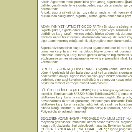
halidir. Sigortanın temel prensibine göre amaç, sigortalının uğra
birlikte, çeşitli nedenlerle sigorta bedeli, sigortalı tarafından g
edilmektedir.
Ancak, sigorta şirketi, bir tam zıya durumunda, o malın gerçe
durumunda olduğundan, sigortalı, olması gerekenden fazla prim 
AZAMİ İYİNİYET (UTMOST GOOD FAITH) Bir sigorta sözleşmesinin t
Sigorta şirketi, sigorta edilecek olan mal, hayat veya sorumluluk ko
değildir ve karşı tarafın vermiş olduğu bilgiye güvenmek durumun
ettirmek üzere teklif formunu doldurmakta olan kişi de, kendi iht
sigortacının vermiş olduğu teknik bilgiye güvenmek durumundadı
Sigorta sözleşmesinin oluşturulması aşamasında her iki taraf iç
tamamen karşı tarafın vermiş olduğu bilgiye güvenmek durumunda o
olmaması nedeniyle karşı tarafa gerçek olmayan bilgi vermesi, ka
sözleşmeye girmesini sağlamaktır ve iyiniyet prensibinin ihlali, 
vermektedir.
BİRLİKTE SİGORTA (COINSURANCE) Sigorta konusu olan menfaati
dönemi içerisinde birden fazla sigorta şirketi tarafından sigortalan
nedenlerden dolayı, sigorta konusu olan şeye birlikte teminat ve
bedelinin, sigorta şirketerinin mali gücüne ve mevcut kapasitel
başlarına teminat vermeye müsait olmamasıdır.
BÜTÜN TEHLİKELER (ALL RISKS) Bir çok branşta uygulanan ve si
biçimidir. Teminatın adı &#8220;Bütün Tehlikeler&#8221; olmasın
tehlikelere karşı koruma sağlayan bir teminat değildir. Bu tip poliçe
cevap vermek üzere oluşturulmuş, nispeten yeni ürünlerdir. Poli
tehlikelere karşı koruma sağlamadığı tek tek sayılır ve bu istisna
altında olduğu belirtilir. Bu özelliğinden dolayı bu poliçeler, &#8
Poliçesi olarak adlandırılmaktadır.
BEKLENEN AZAMİ HASAR (PROBABLE MAXIMUM LOSS) Normal şar
meydana gelebilecek, muhtemel azami hasar miktarıdır. Meydana
katastrofik olaylardan ileri gelebilecek hasarlar, Beklenen Azam
COĞRAFİ SINIRLAR (TERRITORIAL LIMITS) Sigorta poliçesinin y