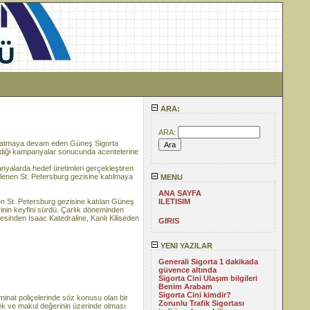
ARA:
ARA:
 yaratmaya devam eden Güneş Sigorta
nlediği kampanyalar sonucunda acentelerine
nyalarda hedef üretimleri gerçekleştiren
nlenen St. Petersburg gezisine katılmaya
MENU
ANA SAYFA
len St. Petersburg gezisine katılan Güneş
ILETISIM
inin keyfini sürdü. Çarlık döneminden
lesinden Isaac Katedraline, Kanlı Kiliseden
GIRIS
YENI YAZILAR
Generali Sigorta 1 dakikada
güvence altında
Sigorta Cini Ulaşım bilgileri
Benim Arabam
Sigorta Cini kimdir?
at poliçelerinde söz konusu olan bir
Zorunlu Trafik Sigortası
ek ve makul değerinin üzerinde olması