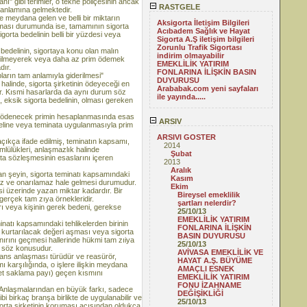
nı" gibi terimler, o tekne poliçesinin ancak
RASTGELE
 anlamına gelmektedir.
ydana gelen ve belli bir miktarın
Aksigorta İletişim Bilgileri
aşması durumunda ise, tamamının sigorta
Acıbadem Sağlık ve Hayat
orta bedelinin belli bir yüzdesi veya
Sigorta A.Ş iletişim bilgileri
Zorunlu Trafik Sigortası
elinin, sigortaya konu olan malın
indirim olmayabilir
, bilmeyerek veya daha az prim ödemek
EMEKLİLİK YATIRIM
dır.
FONLARINA İLİŞKİN BASIN
pların tam anlamıyla giderilmesi"
DUYURUSU
alinde, sigorta şirketinin ödeyeceği en
Arababak.com yeni sayfaları
tır. Kısmi hasarlarda da aynı durum söz
ile yayında.....
, eksik sigorta bedelinin, olması gereken
k ödenecek primin hesaplanmasında esas
ARSIV
bedeline veya teminata uygulanmasıyla prim
ARSIVI GOSTER
a ifade edilmiş, teminatın kapsamı,
2014
mlülükleri, anlaşmazlık halinde
Şubat
ta sözleşmesinin esaslarını içeren
2013
Aralık
eyin, sigorta teminatı kapsamındaki
Kasım
az ve onarılamaz hale gelmesi durumudur.
Ekim
si üzerinde yazan miktar kadardır. Bir
Bireysel emeklilik
erçek tam zıya örnekleridir.
şartları nelerdir?
 veya kişinin gerek bedeni, gerekse
25/10/13
EMEKLİLİK YATIRIM
 kapsamındaki tehlikelerden birinin
FONLARINA İLİŞKİN
kurtarılacak değeri aşması veya sigorta
BASIN DUYURUSU
nırını geçmesi hallerinde hükmi tam zıiya
25/10/13
a söz konusudur.
AVİVASA EMEKLİLİK VE
 anlaşması türüdür ve reasürör,
HAYAT A.Ş. BÜYÜME
mı karşılığında, o işlere ilişkin meydana
AMAÇLI ESNEK
net saklama payı) geçen kısmını
EMEKLİLİK YATIRIM
FONU İZAHNAME
Anlaşmalarından en büyük farkı, sadece
DEĞİŞİKLİĞİ
gibi birkaç branşa birlikte de uygulanabilir ve
25/10/13
gorta şirketinin koruması açısından oldukça