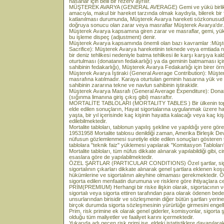
hasarlar için belli bir rezerv ayrılır.
MÜŞTEREK AVARYA (GENERAL AVERAGE) Gemi ve yükü birlikte t
amacıyla, makul bir hareket tarzında olmak kaydıyla, bilerek bir
katlanılması durumunda, Müşterek Avarya hareketi sözkonusudur
doğruya sonucu olan zarar veya masraflar Müşterek Avarya'dır.
Müşterek Avarya kapsamına giren zarar ve masraflar, gemi, yük v
bu işleme dispeç (adjustment) denir.
Müşterek Avarya kapsamında önemli olan bazı kavramlar :Müşt
Sacrifice): Müşterek Avarya hareketinin teknede veya emtiada 
bir deniz tehlikesi nedeniyle batma tehlikesi ile karşı karşıya k
oturtulması (donatanın fedakarlığı) ya da geminin batmaması içi
sahibinin fedakarlığı), Müşterek Avarya Fedakarlığı için birer örne
Müşterek Avarya İştiraki (General Average Contribution): Müşter
masrafına katılmadır. Karaya oturtulan geminin hasarına yük ve n
sahibinin zararına tekne ve navlun sahibinin iştirakidir.
Müşterek Avarya Masrafı (General Average Expenditure): Donat
(sığınma limanına giriş çıkış gibi) masraftır.
MORTALİTE TABLOLARI (MORTALITY TABLES ) Bir ülkenin topl
elde edilen sonuçların, Hayat sigortalarına uygulanmak üzere haz
yaşta, bir yıl içerisinde kaç kişinin hayatta kalacağı veya kaç ki
edilebilmektedir.
Mortalite tabloları, tablonun yapılış şekline ve yapıldığı yere g
19531958 Mortalite tablosu denildiği zaman, Amerika Birleşik Devl
nüfusun gözlemlenmesi suretiyle elde edilen sonuçları gösteren 
tablolara "teknik faiz" yüklemesi yapılarak "Komitasyon Tabloları"
Mortalite tabloları, tüm nüfus dikkate alınarak yapılabildiği gibi, ci
esaslara göre de yapılabilmektedir.
ÖZEL ŞARTLAR (PARTICULAR CONDITIONS) Özel şartlar, sigorta
sigortalının çıkarları dikkate alınarak genel şartlara eklenen koşu
hükümlerine ve sigortalının aleyhine olmaması gerekmektedir. Öz
sigorta edilen menfaatin durumuna ve risklere göre ihtiyaçlara c
PRİM(PREMIUM) Herhangi bir riske ilişkin olarak, sigortacının v
sigortalı veya sigorta ettiren tarafından para olarak ödenen bede
unsurlarından birisidir ve sözleşmenin diğer bütün şartları yerin
birçok durumda sigorta sözleşmesinin yürürlüğe girmesini engel
Prim, risk primine ek olarak genel giderler, komisyonlar, sigorta 
olduğu tüm maliyetler ve faaliyet karını içermektedir.
Yukarıda adı geçen risk primi ise, eldeki istatistiklere dayanıl