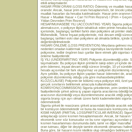
etkili anlaşmalardır.
HASAR PRİM ORANI (LOSS RATIO) Ödenmiş ve muallak hasarlar
oranıdır. Ancak, hasar prim oranı hesaplanırken, bir önceki yılda 
muallak hasarları da hesaba katılmaktadır. Hasar prim oranının
Hasar + Muallak Hasar + Cari Yıl Prim Rezervi) / (Prim + Geç
Yıldan Devreden Prim Rezervi)
HESAP/MUHASEBE YILI (ACCOUNTING YEAR) Sigorta poliçesinin
alınmaksızın, o poliçeye ilişkin tahakkuk eden primin hesaba kayde
içerisinde, başlangıç tarihleri farklı olan poliçelere ait primler ol
Mühendislik, Tekne İnşaat poliçelerinde, risk devam ettiği sürec
başlangıç tarihleri eski olan poliçelere ait olmakla birlikte, için
değerlendirilmektedir.
HASARI ÖNLEME (LOSS PREVENTION) Meydana gelmesi muhteme
nedenleri ortadan kaldırmak üzere sigortalıya tavsiyelerde bulu
poliçesine, tedbir öngören bazı şartlar ilave etmek gibi sigortacı 
önleme faaliyetleridir.
İŞ YILI (UNDERWRITING YEAR) Poliçenin düzenlendiği yıldır.
taşımaktadır. Bu poliçeye ilişkin primlerin takip eden yıl içinde de
prim ödemesi, inşaat devam ettiği sürece örneğin, 10 yıl sürebilm
hesabı açısından bir fark oluşturmaz ve poliçenin düzenlenmiş ol
Aynı şekilde, bu poliçeye ilişkin yapılan hasar ödemeleri de, a
poliçenin düzenlenmiş olduğu yıla göre muhasebeleştirilirler.
KLOZ(CLAUSE) Poliçenin bir bölümü veya poliçeye ekli, özel şart
gerçek sınırlarını belirlemek amacıyla kullanılmaktadır.
KOMİSYON(COMMISSION) Sigorta şirketlerinin, prim üretimi başta 
faaliyetlerinde şirket adına iş yapan sigorta aracılarına ödediği b
aracısının düzenlediği veya düzenlenmesine aracılık ettiği poliçe t
sigorta branşı için ayrı olmak üzere farklı kademelerdeki sigort
ödenmektedir.
Sigorta şirketi ile reasürans şirketi arasındaki ilişkide aracılık 
bir komisyon ödenmektedir ve buna da reasürans komisyonu den
KISMİ HASAR (PARTIAL LOSS/PARTICULAR AVERAGE) Sigorta 
anlaşılacağı üzere kısmen hesaplanmasıdır. Ancak, bir hasarın "k
ekonomik sınır söz konusudur ve bu sınır sigortacı açısından ço
kısmen hasarlanması durumunda dahi, tamir ve diğer masraflar t
oran tutması, diğer bir deyişle tamirin ekonomik olmaması halind
Buna göre, bir hasarın kısmi nitelikte olup olmadığını belirleyen f