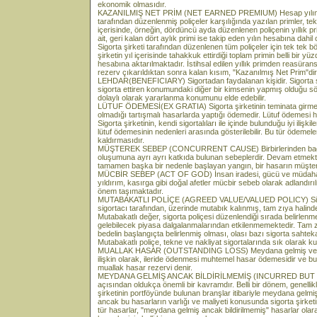
ekonomik olmasıdır.
KAZANILMIŞ NET PRİM (NET EARNED PREMIUM) Hesap yılının bi
tarafından düzenlenmiş poliçeler karşılığında yazılan primler, te
içerisinde, örneğin, dördüncü ayda düzenlenen poliçenin yıllık pri
ait, geri kalan dört aylık primi ise takip eden yılın hesabına dahil
Sigorta şirketi tarafından düzenlenen tüm poliçeler için tek tek
şirketin yıl içerisinde tahakkuk ettirdiği toplam primin belli bir yü
hesabına aktarılmaktadır. İstihsal edilen yıllık primden reasürans
rezerv çıkarıldıktan sonra kalan kısım, "Kazanılmış Net Prim"dir
LEHDAR(BENEFICIARY) Sigortadan faydalanan kişidir. Sigorta söz
sigorta ettiren konumundaki diğer bir kimsenin yapmış olduğu s
dolaylı olarak yararlanma konumunu elde edebilir.
LÜTUF ÖDEMESİ(EX GRATIA) Sigorta şirketinin teminata girme
olmadığı tartışmalı hasarlarda yaptığı ödemedir. Lütuf ödemesi ha
Sigorta şirketinin, kendi sigortalıları ile içinde bulunduğu iyi ilişki
lütuf ödemesinin nedenleri arasında gösterilebilir. Bu tür ödemel
kaldırmasıdır.
MÜŞTEREK SEBEP (CONCURRENT CAUSE) Birbirlerinden bağıms
oluşumuna ayrı ayrı katkıda bulunan sebeplerdir. Devam etmekte o
tamamen başka bir nedenle başlayan yangın, bir hasarın müşterek
MÜCBİR SEBEP (ACT OF GOD) İnsan iradesi, gücü ve müdahal
yıldırım, kasırga gibi doğal afetler mücbir sebeb olarak adlandı
önem taşımaktadır.
MUTABAKATLI POLİÇE (AGREED VALUE/VALUED POLICY) Sigorta s
sigortacı tarafından, üzerinde mutabık kalınmış, tam zıya halind
Mutabakatlı değer, sigorta poliçesi düzenlendiği sırada belirlen
gelebilecek piyasa dalgalanmalarından etkilenmemektedir. Tam z
bedelin başlangıçta belirlenmiş olması, olası bazı sigorta sahtek
Mutabakatlı poliçe, tekne ve nakliyat sigortalarında sık olarak ku
MUALLAK HASAR (OUTSTANDING LOSS) Meydana gelmiş ve sigort
ilişkin olarak, ileride ödenmesi muhtemel hasar ödemesidir ve b
muallak hasar rezervi denir.
MEYDANA GELMİŞ ANCAK BİLDİRİLMEMİŞ (INCURRED BUT N
açısından oldukça önemli bir kavramdır. Belli bir dönem, genell
şirketinin portföyünde bulunan branşlar itibariyle meydana gelm
ancak bu hasarların varlığı ve maliyeti konusunda sigorta şirketi
tür hasarlar, "meydana gelmiş ancak bildirilmemiş" hasarlar olarak