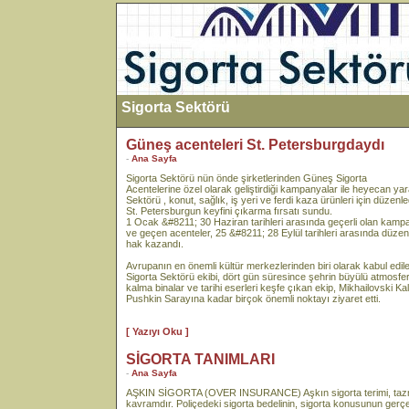
Sigorta Sektörü
Güneş acenteleri St. Petersburgdaydı
-
Ana Sayfa
Sigorta Sektörü nün önde şirketlerinden Güneş Sigorta
Acentelerine özel olarak geliştirdiği kampanyalar ile heyecan
Sektörü , konut, sağlık, iş yeri ve ferdi kaza ürünleri için düze
St. Petersburgun keyfini çıkarma fırsatı sundu.
1 Ocak &#8211; 30 Haziran tarihleri arasında geçerli olan kampa
ve geçen acenteler, 25 &#8211; 28 Eylül tarihleri arasında düze
hak kazandı.
Avrupanın en önemli kültür merkezlerinden biri olarak kabul edi
Sigorta Sektörü ekibi, dört gün süresince şehrin büyülü atmosfer
kalma binalar ve tarihi eserleri keşfe çıkan ekip, Mikhailovski Ka
Pushkin Sarayına kadar birçok önemli noktayı ziyaret etti.
[ Yazıyı Oku ]
SİGORTA TANIMLARI
-
Ana Sayfa
AŞKIN SİGORTA (OVER INSURANCE) Aşkın sigorta terimi, tazmin
kavramdır. Poliçedeki sigorta bedelinin, sigorta konusunun gerç