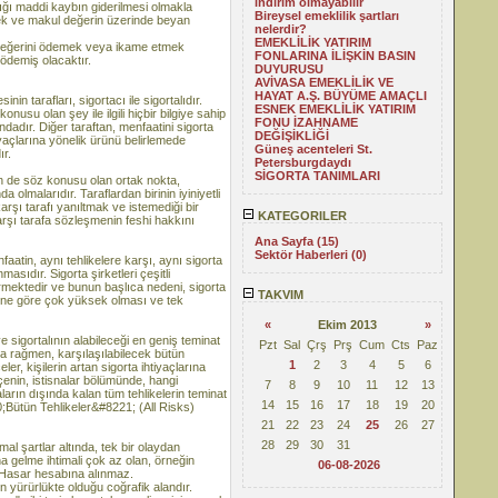
indirim olmayabilir
dığı maddi kaybın giderilmesi olmakla
Bireysel emeklilik şartları
erçek ve makul değerin üzerinde beyan
nelerdir?
EMEKLİLİK YATIRIM
k değerini ödemek veya ikame etmek
FONLARINA İLİŞKİN BASIN
ödemiş olacaktır.
DUYURUSU
AVİVASA EMEKLİLİK VE
HAYAT A.Ş. BÜYÜME AMAÇLI
arafları, sigortacı ile sigortalıdır.
ESNEK EMEKLİLİK YATIRIM
nusu olan şey ile ilgili hiçbir bilgiye sahip
FONU İZAHNAME
dadır. Diğer taraftan, menfaatini sigorta
DEĞİŞİKLİĞİ
iyaçlarına yönelik ürünü belirlemede
Güneş acenteleri St.
r.
Petersburgdaydı
SİGORTA TANIMLARI
in de söz konusu olan ortak nokta,
lmalarıdır. Taraflardan birinin iyiniyetli
rşı tarafı yanıltmak ve istemediği bir
KATEGORILER
karşı tarafa sözleşmenin feshi hakkını
Ana Sayfa (15)
Sektör Haberleri (0)
n, aynı tehlikelere karşı, aynı sigorta
masıdır. Sigorta şirketleri çeşitli
rmektedir ve bunun başlıca nedeni, sigorta
TAKVIM
erine göre çok yüksek olması ve tek
«
Ekim 2013
»
gortalının alabileceği en geniş teminat
Pzt
Sal
Çrş
Prş
Cum
Cts
Paz
a rağmen, karşılaşılabilecek bütün
1
2
3
4
5
6
ler, kişilerin artan sigorta ihtiyaçlarına
çenin, istisnalar bölümünde, hangi
7
8
9
10
11
12
13
ların dışında kalan tüm tehlikelerin teminat
14
15
16
17
18
19
20
220;Bütün Tehlikeler&#8221; (All Risks)
21
22
23
24
25
26
27
28
29
30
31
tlar altında, tek bir olaydan
 gelme ihtimali çok az olan, örneğin
06-08-2026
i Hasar hesabına alınmaz.
ürürlükte olduğu coğrafik alandır.