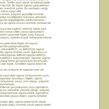
ır. Tehlike primi olarak da adlandırılabilir.
ridir. Bir kişinin sigorta yaptırabilmesi
sı önemli bir şarttır. Bu menfaatin varlığı
tiren kişiye aittir.
 ermesi, poliçenin geçerliliği üzerinde
poliçe kendiliğinden hükmünü yitirmekte,
igortalı değişikliğinden etkilenmemekte,
 ya da sigorta konusu üzerinde menfaati ele
 olan kişilerin, belirli bir miktar para
mesi sonucu fiilen zarara uğrayanların
 sistem sayesinde kişiler, karşı karşıya
zararlarını, nisbeten küçük miktarlarda ödemiş
ma getirmektir.Kişiler tek başına
larında paylaşmaktadırlar.
 ettiren&#8221; ve &#8220;bir sigorta
a sigorta teminatı veren, ilgili kanun ve
yetkili bulunan &#8220;sigortacı&#8221;,
ren&#8221; bulunmaktadır. Sigortalı; sigorta
 herhangi birinin gerçekleşmesi durumunda,
an kişidir. Genellikle sigorta ettiren ile
ının da sözleşme ile saptanan prim adı
arasındaki sigorta sözleşmesinin yazılı,
igortalıyı tanımlayıcı bilgiler, sigorta
sözleşmenin süresi, prim miktarı, poliçenin
bulunmaktadır.
ikenin gerçekleşmesi veya sigortalının
acının ödemekle yükümlü olduğu, poliçede
özleşmelerinde sigorta bedeli, sigortalının
nındaki piyasa değeri, sigorta bedelinin
ları gibi), sigorta bedeli teorik olarak,
tiği anda poliçe üzerinde yazan sigorta bedeli