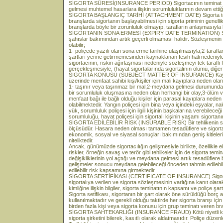
SİGORTA SÜRESİ(INSURANCE PERIOD) Sigortacının teminat ka
gelmesi muhtemel hasarlara ilişkin sorumluluklarının devam ettiği
SİGORTA BAŞLANGIÇ TARİHİ (ATTACHMENT DATE) Sigorta teminatı
branşlarda sigortanın başlayabilmesi için sigorta priminin genell
branşlarda böyle bir zorunluluk olmayıp, tarafların anlaşmasıyla bi
SİGORTANIN SONA ERMESİ (EXPIRY DATE TERMINATION) Sigort
şahıslar bakımından artık geçerli olmaması halidir. Sözleşmeni
olabilir;
1- poliçede yazılı olan sona erme tarihine ulaşılmasıyla,2-taraf
şartları yerine getirmemesinden kaynaklanan fesih hali nedeniyle,
sigortacının, riskin ağırlaşması nedeniyle sözleşmeyi tek taraflı 
gerçekleşmesiyle, (hayat sigortalarında sigortalının ölümü, diğe
SİGORTA KONUSU (SUBJECT MATTER OF INSURANCE) Kaybedi
üzerinde menfaat sahibi kişi/kişiler için mali kayıplara neden olan
1- taşınır veya taşınmaz bir mal,2-meydana gelmesi durumunda
bir sorumluluk oluşmasına neden olan herhangi bir olay,3-ölüm v
menfaat bağı ile bağlı olduğu kişiler için parasal kayıplara nede
olabilmektedir. Yangın poliçesi için bina veya içindeki eşyalar, n
yük, sorumluluk poliçesi için ilgili kişinin başkalarına verebilec
sorumluluğu, hayat poliçesi için sigortalı kişinin yaşamı sigortan
SİGORTA EDİLEBİLİR RİSK (INSURABLE RISK) Bir tehlikenin sigo
ölçüsüdür. Hasara neden olması tamamen tesadüflere ve sigortalı
ekonomik, sosyal ve siyasal sonuçları bakımından geniş kitleleri e
niteliktedir.
Ancak, günümüzde sigortacılığın gelişmesiyle birlikte, özellikle e
riskler, örneğin savaş ve terör gibi tehlikeler için de sigorta temin
değişikliklerinin yol açtığı ve meydana gelmesi artık tesadüflere 
gelişmeler sonucu meydana gelebileceği önceden tahmin edilebilen
edilebilir risk kapsamına girmektedir.
SİGORTA SERTİFİKASI (CERTIFICATE OF INSURANCE) Sigorta ş
sigortalıya verilen ve sigorta sözleşmesinin varlığına kanıt olarak 
kimliğine ilişkin bilgiler, sigorta teminatının kapsamı ve poliçe şar
Sigorta setifikası, sigortanın bir şart olarak öne sürüldüğü borç a
kullanılmaktadır ve gerekli olduğu taktirde her sigorta branşı için d
birden fazla kişi veya sigorta konusu için grup teminatı veren bra
SİGORTA SAHTEKARLIĞI (INSURANCE FRAUD) Kötü niyetli kişi
sigorta şirketini bilerek, kasıtlı olarak aldatmasıdır. Poliçe dü