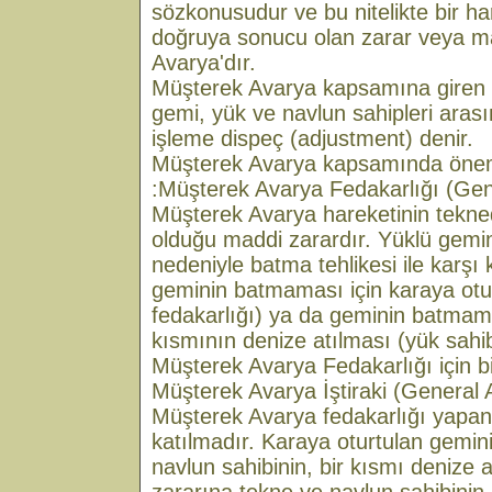
sözkonusudur ve bu nitelikte bir h
doğruya sonucu olan zarar veya m
Avarya'dır.
Müşterek Avarya kapsamına giren z
gemi, yük ve navlun sahipleri arası
işleme dispeç (adjustment) denir.
Müşterek Avarya kapsamında öneml
:Müşterek Avarya Fedakarlığı (Gen
Müşterek Avarya hareketinin tekn
olduğu maddi zarardır. Yüklü gemini
nedeniyle batma tehlikesi ile karşı 
geminin batmaması için karaya otu
fedakarlığı) ya da geminin batmama
kısmının denize atılması (yük sahib
Müşterek Avarya Fedakarlığı için bi
Müşterek Avarya İştiraki (General 
Müşterek Avarya fedakarlığı yapan
katılmadır. Karaya oturtulan gemin
navlun sahibinin, bir kısmı denize a