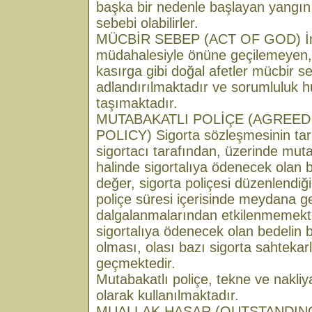
başka bir nedenle başlayan yangın
sebebi olabilirler.
MÜCBİR SEBEP (ACT OF GOD) İnsa
müdahalesiyle önüne geçilemeyen, 
kasırga gibi doğal afetler mücbir s
adlandırılmaktadır ve sorumluluk
taşımaktadır.
MUTABAKATLI POLİÇE (AGREED
POLICY) Sigorta sözleşmesinin tarafl
sigortacı tarafından, üzerinde mut
halinde sigortalıya ödenecek olan b
değer, sigorta poliçesi düzenlendiğ
poliçe süresi içerisinde meydana g
dalgalanmalarından etkilenmemekte
sigortalıya ödenecek olan bedelin b
olması, olası bazı sigorta sahtekar
geçmektedir.
Mutabakatlı poliçe, tekne ve nakliya
olarak kullanılmaktadır.
MUALLAK HASAR (OUTSTANDING