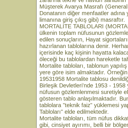
zararına tekne ve navlun sahibinin iş
Müşterek Avarya Masrafı (General
Donatanın diğer menfaatler adına
limanına giriş çıkış gibi) masraftır.
MORTALİTE TABLOLARI (MORTALI
ülkenin toplam nüfusunun gözlemle
edilen sonuçların, Hayat sigortala
hazırlanan tablolarına denir. Herhang
içerisinde kaç kişinin hayatta kalac
öleceği bu tablolardan hareketle ta
Mortalite tabloları, tablonun yapılış
yere göre isim almaktadır. Örneği
19531958 Mortalite tablosu denild
Birleşik Devletleri'nde 1953 - 1958 
nüfusun gözlemlenmesi suretiyle el
gösteren tablo anlaşılmaktadır. Bu
tablolara "teknik faiz" yüklemesi y
Tabloları" elde edilmektedir.
Mortalite tabloları, tüm nüfus dikkat
gibi, cinsiyet ayırımı, belli bir böl