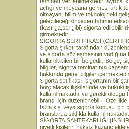
teminatı verilebilmektedir. Ayrıca ikl
açtığı ve meydana gelmesi artık te
olmayan, bilim ve teknolojideki g
gelebileceği önceden tahmin edilebi
(kasırga,sel gibi) sigorta edilebilir
girmektedir.
SİGORTA SERTİFİKASI (CERTIF
Sigorta şirketi tarafından düzenlene
ve sigorta sözleşmesinin varlığına 
kullanılabilen bir belgedir. Belge, sig
bilgiler, sigorta teminatının kapsamı
hakkında genel bilgiler içermektedir
Sigorta setifikası, sigortanın bir ş
borç alacak ilişkilerinde ve hukuki 
kullanılmaktadır ve gerekli olduğu t
branşı için düzenlenebilir. Özellikle 
fazla kişi veya sigorta konusu için
branşlarda sıklıkla kullanılmaktadır
SİGORTA SAHTEKARLIĞI (INSUR
niyetli kişilerin haksız kazanç eld