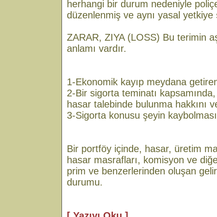
herhangi bir durum nedeniyle poliç
düzenlenmiş ve aynı yasal yetkiye s
ZARAR, ZIYA (LOSS) Bu terimin aşa
anlamı vardır.
1-Ekonomik kayıp meydana getiren 
2-Bir sigorta teminatı kapsamında, 
hasar talebinde bulunma hakkını ve
3-Sigorta konusu şeyin kaybolması
Bir portföy içinde, hasar, üretim mas
hasar masrafları, komisyon ve diğe
prim ve benzerlerinden oluşan geli
durumu.
[ Yazıyı Oku ]