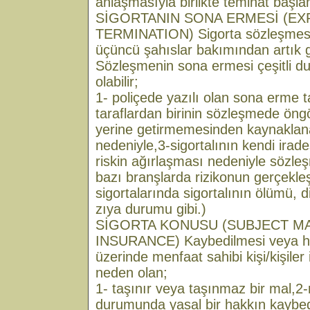
anlaşmasıyla birlikte teminat başlam
SİGORTANIN SONA ERMESİ (EX
TERMINATION) Sigorta sözleşmesini
üçüncü şahıslar bakımından artık g
Sözleşmenin sona ermesi çeşitli d
olabilir;
1- poliçede yazılı olan sona erme t
taraflardan birinin sözleşmede öngö
yerine getirmemesinden kaynaklana
nedeniyle,3-sigortalının kendi irade
riskin ağırlaşması nedeniyle sözleşm
bazı branşlarda rizikonun gerçekle
sigortalarında sigortalının ölümü, 
zıya durumu gibi.)
SİGORTA KONUSU (SUBJECT M
INSURANCE) Kaybedilmesi veya ha
üzerinde menfaat sahibi kişi/kişiler 
neden olan;
1- taşınır veya taşınmaz bir mal,
durumunda yasal bir hakkın kaybed