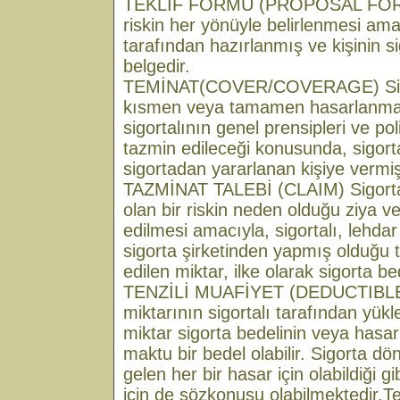
TEKLİF FORMU (PROPOSAL FORM)
riskin her yönüyle belirlenmesi ama
tarafından hazırlanmış ve kişinin sig
belgedir.
TEMİNAT(COVER/COVERAGE) Sigor
kısmen veya tamamen hasarlanma
sigortalının genel prensipleri ve po
tazmin edileceği konusunda, sigorta
sigortadan yararlanan kişiye vermiş
TAZMİNAT TALEBİ (CLAIM) Sigorta
olan bir riskin neden olduğu ziya 
edilmesi amacıyla, sigortalı, lehda
sigorta şirketinden yapmış olduğu t
edilen miktar, ilke olarak sigorta b
TENZİLİ MUAFİYET (DEDUCTIBLE) H
miktarının sigortalı tarafından yükl
miktar sigorta bedelinin veya hasarı
maktu bir bedel olabilir. Sigorta d
gelen her bir hasar için olabildiği g
için de sözkonusu olabilmektedir.Te