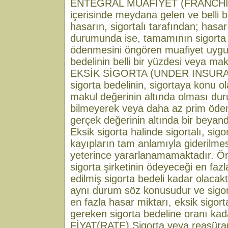
ENTEGRAL MUAFİYET (FRANCHISE
içerisinde meydana gelen ve belli b
hasarın, sigortalı tarafından; hasa
durumunda ise, tamamının sigorta ş
ödenmesini öngören muafiyet uygul
bedelinin belli bir yüzdesi veya makt
EKSİK SİGORTA (UNDER INSURANC
sigorta bedelinin, sigortaya konu o
makul değerinin altında olması dur
bilmeyerek veya daha az prim öde
gerçek değerinin altında bir beyan
Eksik sigorta halinde sigortalı, sig
kayıpların tam anlamıyla giderilme
yeterince yararlanamamaktadır. Ör
sigorta şirketinin ödeyeceği en faz
edilmiş sigorta bedeli kadar olacak
aynı durum söz konusudur ve sigort
en fazla hasar miktarı, eksik sigort
gereken sigorta bedeline oranı kad
FİYAT(RATE) Sigorta veya reasüran