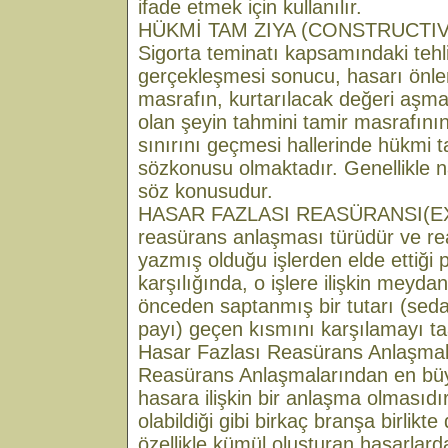
ifade etmek için kullanılır.
HÜKMİ TAM ZIYA (CONSTRUCTIV
Sigorta teminatı kapsamındaki tehli
gerçekleşmesi sonucu, hasarı önle
masrafın, kurtarılacak değeri aşm
olan şeyin tahmini tamir masrafını
sınırını geçmesi hallerinde hükmi 
sözkonusu olmaktadır. Genellikle na
söz konusudur.
HASAR FAZLASI REASÜRANSI(EX
reasürans anlaşması türüdür ve rea
yazmış olduğu işlerden elde ettiği p
karşılığında, o işlere ilişkin meyda
önceden saptanmış bir tutarı (seda
payı) geçen kısmını karşılamayı ta
Hasar Fazlası Reasürans Anlaşmal
Reasürans Anlaşmalarından en büy
hasara ilişkin bir anlaşma olmasıdır
olabildiği gibi birkaç branşa birlikte
özellikle kümül oluşturan hasarlard