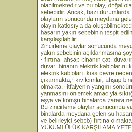
olabilmektedir ve bu olay, doğal ol
sebebidir. Ancak, bazı durumlarda 
olayların sonucunda meydana gelebil
olayın katkısıyla da oluşabilmekted
hasarın yakın sebebinin tespit edil
karşılaşılabilir.
Zincirleme olaylar sonucunda meyd
yakın sebebinin açıklanmasına şöyle 
· fırtına, ahşap binanın çatı duvar
duvar, binanın elektrik kablolarını
elektrik kabloları, kısa devre neden
çıkarmakta,· kıvılcımlar, ahşap b
olmakta,· itfaiyenin yangını söndü
yanmasını önlemek amacıyla sıktığ
eşya ve komşu binalarda zarara ne
Bu zincirleme olaylar sonucunda 
binalarda meydana gelen su hasarı
ve belirleyici sebeb) fırtına olmakta
YÜKÜMLÜLÜK KARŞILAMA YETER