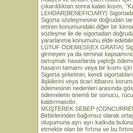
çıkarıldıktan sonra kalan kısım, "K
LEHDAR(BENEFICIARY) Sigortadan 
Sigorta sözleşmesine doğrudan taraf 
ettiren konumundaki diğer bir kim
sözleşme ile de sigortadan doğruda
yararlanma konumunu elde edebilir
LÜTUF ÖDEMESİ(EX GRATIA) Sigort
girmeyen ya da teminat kapsamınd
tartışmalı hasarlarda yaptığı ödem
hasarın tamamı veya bir kısmı için y
Sigorta şirketinin, kendi sigortalılar
ilişkilerini veya ticari itibarını kor
ödemesinin nedenleri arasında göste
ödemelerin önemli bir sonucu, rüc
kaldırmasıdır.
MÜŞTEREK SEBEP (CONCURRE
Birbirlerinden bağımsız olarak ort
oluşumuna ayrı ayrı katkıda bulun
etmekte olan bir fırtına ve bu fırt