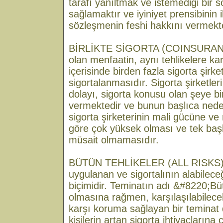
tarafı yanıltmak ve istemediği bir 
sağlamaktır ve iyiniyet prensibinin ih
sözleşmenin feshi hakkını vermekte
BİRLİKTE SİGORTA (COINSURANC
olan menfaatin, aynı tehlikelere ka
içerisinde birden fazla sigorta şirke
sigortalanmasıdır. Sigorta şirketler
dolayı, sigorta konusu olan şeye bir
vermektedir ve bunun başlıca neden
sigorta şirketerinin mali gücüne ve
göre çok yüksek olması ve tek baş
müsait olmamasıdır.
BÜTÜN TEHLİKELER (ALL RISKS) B
uygulanan ve sigortalının alabilece
biçimidir. Teminatın adı &#8220;Bü
olmasına rağmen, karşılaşılabilece
karşı koruma sağlayan bir teminat de
kişilerin artan sigorta ihtiyaçların