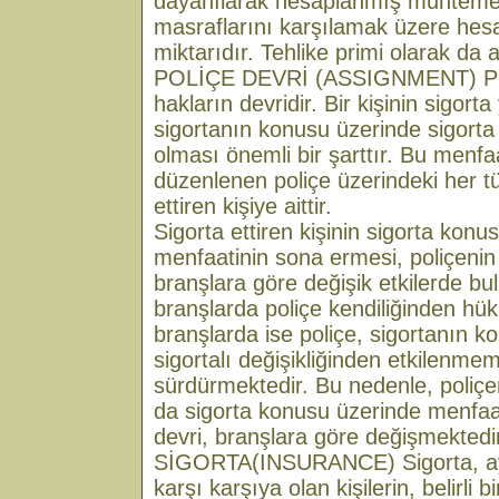
dayanılarak hesaplanmış muhtemel
masraflarını karşılamak üzere hes
miktarıdır. Tehlike primi olarak da ad
POLİÇE DEVRİ (ASSIGNMENT) Poli
hakların devridir. Bir kişinin sigorta
sigortanın konusu üzerinde sigorta 
olması önemli bir şarttır. Bu menfaa
düzenlenen poliçe üzerindeki her tü
ettiren kişiye aittir.
Sigorta ettiren kişinin sigorta konu
menfaatinin sona ermesi, poliçenin 
branşlara göre değişik etkilerde b
branşlarda poliçe kendiliğinden hü
branşlarda ise poliçe, sigortanın ko
sigortalı değişikliğinden etkilenm
sürdürmektedir. Bu nedenle, poliçen
da sigorta konusu üzerinde menfaat
devri, branşlara göre değişmektedi
SİGORTA(INSURANCE) Sigorta, ayn
karşı karşıya olan kişilerin, belirli