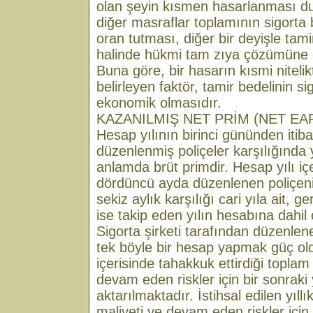
olan şeyin kısmen hasarlanması d
diğer masraflar toplamının sigorta 
oran tutması, diğer bir deyişle ta
halinde hükmi tam zıya çözümüne gid
Buna göre, bir hasarın kısmi niteli
belirleyen faktör, tamir bedelinin si
ekonomik olmasıdır.
KAZANILMIŞ NET PRİM (NET E
Hesap yılının birinci gününden itib
düzenlenmiş poliçeler karşılığında y
anlamda brüt primdir. Hesap yılı iç
dördüncü ayda düzenlenen poliçenin
sekiz aylık karşılığı cari yıla ait, ge
ise takip eden yılın hesabına dahil
Sigorta şirketi tarafından düzenlene
tek böyle bir hesap yapmak güç old
içerisinde tahakkuk ettirdiği toplam 
devam eden riskler için bir sonraki
aktarılmaktadır. İstihsal edilen yıl
maliyeti ve devam eden riskler için