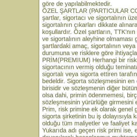
göre de yapılabilmektedir.
ÖZEL ŞARTLAR (PARTICULAR CO
şartlar, sigortacı ve sigortalının üz
sigortalının çıkarları dikkate alına
koşullardır. Özel şartların, TTK'nı
ve sigortalının aleyhine olmaması 
şartlardaki amaç, sigortalının veya
durumuna ve risklere göre ihtiyaçla
PRİM(PREMIUM) Herhangi bir riske 
sigortacının vermiş olduğu teminat
sigortalı veya sigorta ettiren tara
bedeldir. Sigorta sözleşmesinin en
birisidir ve sözleşmenin diğer bütün 
olsa dahi, primin ödenmemesi, bir
sözleşmesinin yürürlüğe girmesini 
Prim, risk primine ek olarak genel g
sigorta şirketinin bu iş dolayısıyl
olduğu tüm maliyetler ve faaliyet ka
Yukarıda adı geçen risk primi ise, el