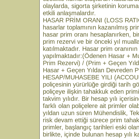
olaylarda, sigorta şirketinin korum
etkili anlaşmalardır.
HASAR PRİM ORANI (LOSS RATIO
hasarlar toplamının kazanılmış pri
hasar prim oranı hesaplanırken, bir
prim rezervi ve bir önceki yıl mual
katılmaktadır. Hasar prim oranının
yapılmaktadır:(Ödenen Hasar + Mua
Prim Rezervi) / (Prim + Geçen Yı
Hasar + Geçen Yıldan Devreden P
HESAP/MUHASEBE YILI (ACCOUN
poliçesinin yürürlüğe girdiği tarih 
poliçeye ilişkin tahakkuk eden prim
takvim yılıdır. Bir hesap yılı içerisi
farklı olan poliçelere ait primler ol
yıldan uzun süren Mühendislik, Tek
risk devam ettiği sürece prim taha
primler, başlangıç tarihleri eski ola
birlikte, içinde bulunan hesap yılı