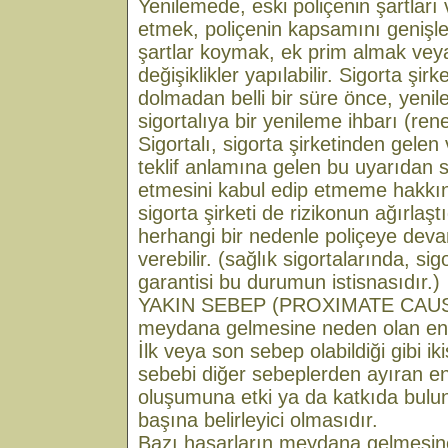
Yenilemede, eski poliçenin şartları
etmek, poliçenin kapsamını genişle
şartlar koymak, ek prim almak veya
değişiklikler yapılabilir. Sigorta şirk
dolmadan belli bir süre önce, yenile
sigortalıya bir yenileme ihbarı (ren
Sigortalı, sigorta şirketinden gele
teklif anlamına gelen bu uyarıdan 
etmesini kabul edip etmeme hakkına
sigorta şirketi de rizikonun ağırlaş
herhangi bir nedenle poliçeye dev
verebilir. (sağlık sigortalarında, si
garantisi bu durumun istisnasıdır.)
YAKIN SEBEP (PROXIMATE CAUSE
meydana gelmesine neden olan en e
İlk veya son sebep olabildiği gibi ik
sebebi diğer sebeplerden ayıran en
oluşumuna etki ya da katkıda bulu
başına belirleyici olmasıdır.
Bazı hasarların meydana gelmesine