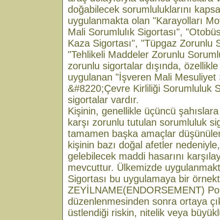
doğabilecek sorumluluklarını kaps
uygulanmakta olan "Karayolları Mot
Mali Sorumlulık Sigortası", "Otobü
Kaza Sigortası", "Tüpgaz Zorunlu S
"Tehlikeli Maddeler Zorunlu Sorumlu
zorunlu sigortalar dışında, özellikle
uygulanan "İşveren Mali Mesuliyet 
&#8220;Çevre Kirliliği Sorumluluk S
sigortalar vardır.
Kişinin, genellikle üçüncü şahıslara
karşı zorunlu tutulan sorumluluk si
tamamen başka amaçlar düşünülere
kişinin bazı doğal afetler nedeniyle
gelebilecek maddi hasarını karşılay
mevcuttur. Ülkemizde uygulanmak
Sigortası bu uygulamaya bir örnekti
ZEYİLNAME(ENDORSEMENT) Poli
düzenlenmesinden sonra ortaya çık
üstlendiği riskin, nitelik veya büyü