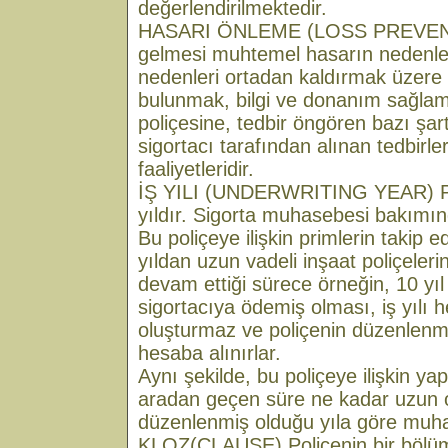
değerlendirilmektedir.
HASARI ÖNLEME (LOSS PREVEN
gelmesi muhtemel hasarın nedenleri
nedenleri ortadan kaldırmak üzere s
bulunmak, bilgi ve donanım sağlam
poliçesine, tedbir öngören bazı şart
sigortacı tarafından alınan tedbirl
faaliyetleridir.
İŞ YILI (UNDERWRITING YEAR) Pol
yıldır. Sigorta muhasebesi bakımı
Bu poliçeye ilişkin primlerin takip ed
yıldan uzun vadeli inşaat poliçeler
devam ettiği sürece örneğin, 10 yıl
sigortacıya ödemiş olması, iş yılı 
oluşturmaz ve poliçenin düzenlenmi
hesaba alınırlar.
Aynı şekilde, bu poliçeye ilişkin ya
aradan geçen süre ne kadar uzun o
düzenlenmiş olduğu yıla göre muhase
KLOZ(CLAUSE) Poliçenin bir bölümü