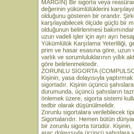
MARGIN) Bir sigorta veya reasürans
değerinin yükümlülüklerini karşılayab
olduğunu gösteren bir orandır. Şirk
karşılayabilecek ölçüde güçlü bir m
olduğunun belirlenmesi bakımından
uzun vadeli işler için ayrı ayrı he
Yükümlülük Karşılama Yeterliliği, ge
prim ve hasar esasına göre, uzun va
varlık ve sorumluluklarının yıllık 
göre belirlenmektedir.
ZORUNLU SİGORTA (COMPULSO
Kişinin, yasa dolayısıyla yaptırma
sigortadır. Kişinin üçüncü şahıslar
durumunda, üçüncü şahısların taz
önlemek üzere, sigorta sistemi kull
tedbir olarak düşünülmelidir.
Zorunlu sigortalara verilebilecek tip
Sigortalarıdır. Hemen bütün düny
bir zorunlu sigorta türüdür. Kişinin
araç dolayısıyla üçüncü şahıslara 