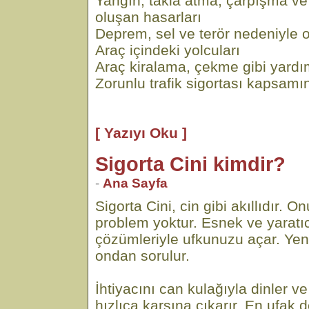
Yangın, takla atma, çarpışma v
oluşan hasarları
Deprem, sel ve terör nedeniyle o
Araç içindeki yolcuları
Araç kiralama, çekme gibi yardı
Zorunlu trafik sigortası kapsamı
[ Yazıyı Oku ]
Sigorta Cini kimdir?
-
Ana Sayfa
Sigorta Cini, cin gibi akıllıdır.
problem yoktur. Esnek ve yaratıc
çözümleriyle ufkunuzu açar. Yen
ondan sorulur.
İhtiyacını can kulağıyla dinler
hızlıca karşına çıkarır. En ufak d