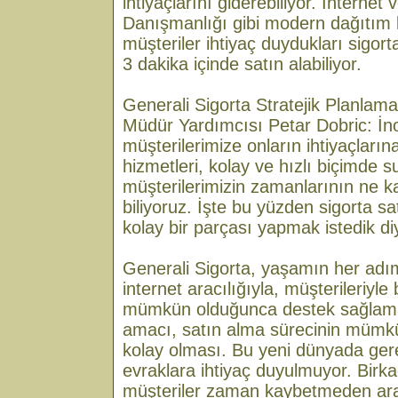
ihtiyaçlarını giderebiliyor. İnternet
Danışmanlığı gibi modern dağıtım 
müşteriler ihtiyaç duydukları sigort
3 dakika içinde satın alabiliyor.
Generali Sigorta Stratejik Planlam
Müdür Yardımcısı Petar Dobric: İnov
müşterilerimize onların ihtiyaçlarına
hizmetleri, kolay ve hızlı biçimde 
müşterilerimizin zamanlarının ne k
biliyoruz. İşte bu yüzden sigorta s
kolay bir parçası yapmak istedik di
Generali Sigorta, yaşamın her adı
internet aracılığıyla, müşterileriyle
mümkün olduğunca destek sağlama
amacı, satın alma sürecinin mümkü
kolay olması. Bu yeni dünyada ger
evraklara ihtiyaç duyulmuyor. Birka
müşteriler zaman kaybetmeden ara