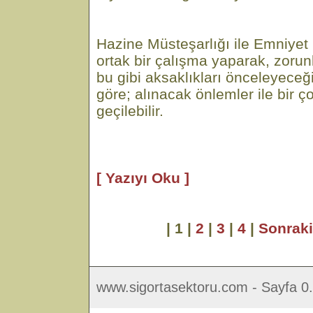
Hazine Müsteşarlığı ile Emniye
ortak bir çalışma yaparak, zorunl
bu gibi aksaklıkları önceleyece
göre; alınacak önlemler ile bir 
geçilebilir.
[ Yazıyı Oku ]
| 1 |
2
|
3
|
4
|
Sonrak
www.sigortasektoru.com - Sayfa 0