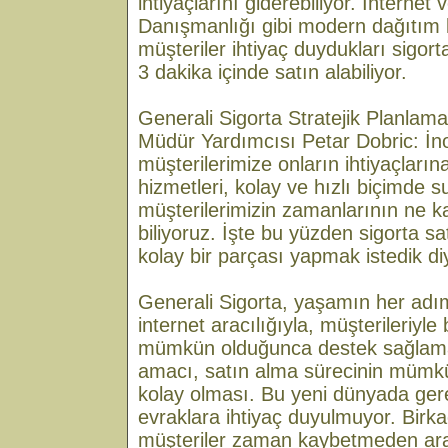
ihtiyaçlarını giderebiliyor. İnternet
Danışmanlığı gibi modern dağıtım 
müşteriler ihtiyaç duydukları sigort
3 dakika içinde satın alabiliyor.
Generali Sigorta Stratejik Planlam
Müdür Yardımcısı Petar Dobric: İnov
müşterilerimize onların ihtiyaçlarına
hizmetleri, kolay ve hızlı biçimde 
müşterilerimizin zamanlarının ne k
biliyoruz. İşte bu yüzden sigorta s
kolay bir parçası yapmak istedik di
Generali Sigorta, yaşamın her adı
internet aracılığıyla, müşterileriyle
mümkün olduğunca destek sağlama
amacı, satın alma sürecinin mümkü
kolay olması. Bu yeni dünyada ger
evraklara ihtiyaç duyulmuyor. Birka
müşteriler zaman kaybetmeden ara