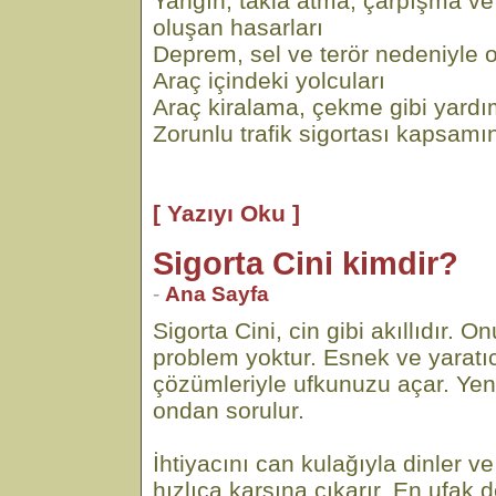
Yangın, takla atma, çarpışma v
oluşan hasarları
Deprem, sel ve terör nedeniyle o
Araç içindeki yolcuları
Araç kiralama, çekme gibi yardı
Zorunlu trafik sigortası kapsamı
[ Yazıyı Oku ]
Sigorta Cini kimdir?
-
Ana Sayfa
Sigorta Cini, cin gibi akıllıdır.
problem yoktur. Esnek ve yaratıc
çözümleriyle ufkunuzu açar. Yen
ondan sorulur.
İhtiyacını can kulağıyla dinler
hızlıca karşına çıkarır. En ufak d