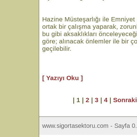
Hazine Müsteşarlığı ile Emniye
ortak bir çalışma yaparak, zorunl
bu gibi aksaklıkları önceleyece
göre; alınacak önlemler ile bir 
geçilebilir.
[ Yazıyı Oku ]
| 1 |
2
|
3
|
4
|
Sonrak
www.sigortasektoru.com - Sayfa 0