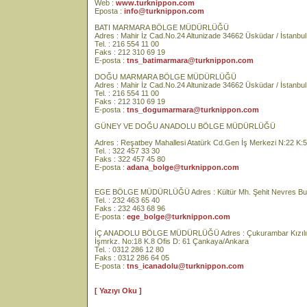
Web :
www.turknippon.com
Eposta :
info@turknippon.com
BATI MARMARA BÖLGE MÜDÜRLÜĞÜ
Adres : Mahir İz Cad.No.24 Altunizade 34662 Üsküdar / İstanbul
Tel. : 216 554 11 00
Faks : 212 310 69 19
E-posta :
tns_batimarmara@turknippon.com
DOĞU MARMARA BÖLGE MÜDÜRLÜĞÜ
Adres : Mahir İz Cad.No.24 Altunizade 34662 Üsküdar / İstanbul
Tel. : 216 554 11 00
Faks : 212 310 69 19
E-posta :
tns_dogumarmara@turknippon.com
GÜNEY VE DOĞU ANADOLU BÖLGE MÜDÜRLÜĞÜ
Adres : Reşatbey Mahallesi Atatürk Cd.Gen İş Merkezi N:22 K
Tel. : 322 457 33 30
Faks : 322 457 45 80
E-posta :
adana_bolge@turknippon.com
EGE BÖLGE MÜDÜRLÜĞÜ Adres : Kültür Mh. Şehit Nevres Bulva
Tel. : 232 463 65 40
Faks : 232 463 68 96
E-posta :
ege_bolge@turknippon.com
İÇ ANADOLU BÖLGE MÜDÜRLÜĞÜ Adres : Çukurambar Kızılırma
İşmrkz. No:18 K.8 Ofis D: 61 Çankaya/Ankara
Tel. : 0312 286 12 80
Faks : 0312 286 64 05
E-posta :
tns_icanadolu@turknippon.com
[ Yazıyı Oku ]