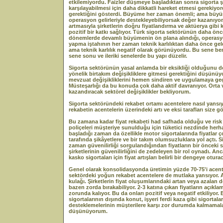
etkilemiyordu. Faizler düşmeye başladıktan sonra sigorta şir
karşılayabilmesi için daha dikkatli hareket etmesi gerekiyo
gerektiğini gösterdi. Büyüme her zaman önemli; ama büyüm
operasyon gelirleriyle destekleyebiliyorsak değer kazanıyo
artmasıyla şirketlerin doğru fiyatlandırma ve aktüerya gibi
pozitif bir katkı sağlıyor. Türk sigorta sektörünün daha ö
dönemlerde devamlı büyümenin ön plana alındığı, operasyonel
yapma iştahının her zaman teknik karlılıktan daha önce gel
ama teknik karlılık negatif olarak görünüyordu. Bu sene be
sene sonu ve ileriki senelerde bu yapı düzelir.
Sigorta sektörünün yasal anlamda bir eksikliği olduğunu 
yönelik birtakım değişikliklere gitmesi gerektiğini düşün
mevzuat değişikliklerini hemen sindiren ve uygulamaya geç
Müsteşarlığı da bu konuda çok daha aktif davranıyor. Orta 
kazandıracak sektörel değişiklikler bekliyorum.
Sigorta sektöründeki rekabet ortamı acentelere nasıl yansıy
rekabetin acentelerin üzerindeki artı ve eksi tarafları size g
Bu zamana kadar fiyat rekabeti had safhada olduğu ve risk 
poliçeleri müşteriye sunulduğu için tüketici nezdinde herh
başladığı zaman da özellikle motor sigortalarında fiyatlar ç
tarafında şikâyetlere ve bir takım olumsuzluklara yol açtı.
zaman güvenilirliği sorgulandığından fiyatların bir önceki 
şirketlerinin güvenilirliğini de zedeleyen bir rol oynadı. Anc
kasko sigortaları için fiyat artışları belirli bir dengeye oturac
Genel olarak konsolidasyonda üretimin yüzde 70-75'i acente
sektördeki yoğun rekabet acentelere de mutlaka yansıyor. Ac
kulağı. Şirketlerin fiyat oluşumlarındaki artan veya azalan 
bazen zorda bırakabiliyor. 2-3 katına çıkan fiyatların açıkl
zorunda kalıyor. Bu da onları pozitif veya negatif etkiliyor
sigortalarının dışında konut, işyeri ferdi kaza gibi sigortala
desteklemelerinin müşterilere karşı zor durumda kalmamal
düşünüyorum.