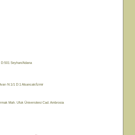
:5 D:501 Seyhan/Adana
rı N:1/1 D:1 Alsancak/İzmir
k Mah. Ufuk Üniversitesi Cad. Ambrosia