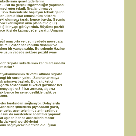
ketlerinin genel giderlerini
rdu. Bu da gerçek sigortacılığın yapılması
eyi eğer teknik fiyatlandırma ve
r. Son dönemlerde başlayan teknik gelirin
 konulara dikkat etmesi, tüm sektöre
nceki olumsuz tarafı, bence buydu. Geçmiş
 karlılığının arka plana itildiği, iş
diği bir yapı görüyorduk. Büyüme pozitif
nce ikisi de katma değer yarattı. Umarım
değil ama orta ve uzun vadede mevzuata
üyorum. Sektör her konuda dinamik ve
iren bir yapıya sahip. Bu sebeple Hazine
ve uzun vadede sektöre pozitif ivme
or? Sigorta şirketlerinin kendi arasındaki
öre neler?
fiyatlanmasının devamlı altında sigorta
angi bir sorun yoktu. Zararlar artmaya
ok artmaya başladı. Bu da tüketici
 Sigorta sektörünün tüketici gözünde her
seneye göre 3-4 kat artması, sigorta
ak bence bu sene, özellikle trafik ve
aktır.
ler tarafından sağlanıyor. Dolayısıyla
enteler, şirketlerin piyasadaki gözü,
dengeler, acenteleri müşteri nezdinde
amasını da müşterilere acenteler yapmak
. Bu açıdan bence acentelerin motor
rla da kendi portföylerini
arını sağlayacak bir etken olduğunu