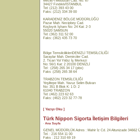
Meclis-i Mebusan Cad. No: 67
34427 Fındıklı/İSTANBUL
Tel: (212) 393 43 00
Faks: (212) 334 39 00
KARADENİZ BÖLGE MÜDÜRLÜĞÜ
Pazar Mah. Necipbey Cad.
Koçbıyık İşhanı No: 24 Kat: 2-3
55020 SAMSUN
Tel: (362) 311 52 00
Faks: (362) 435 73 70
Bölge TemsilcilikleriDENİZLİ TEMSİLCİLİĞİ
Saraylar Mah. Demirciler Cad.
2. Ticari Yol Yıldız İş Merkezi
No: 56/1 Kat: 2 20100 DENİZLİ
Tel : (258) 265 34 17 (pbx)
Faks :(258) 265 38 64
TRABZON TEMSİLCİLİĞİ
Yeşiltepe Mah. Yavuz Selim Bulvarı
No: 351 B Blok K: 1 D: 2
61040 TRABZON
Tel: (462) 223 62 63
Faks: (462) 223 32 77-78
[ Yazıyı Oku ]
Türk Nippon Sigorta İletişim Bilgileri
-
Ana Sayfa
GENEL MÜDÜRLÜK Adres : Mahir İz Cd. 24 Altunizade 34662 Üs
Tel. : 216 554 11 00
Faks : 212 310 69 19