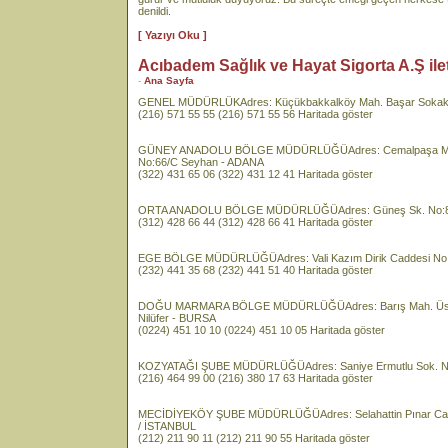
denildi.
[ Yazıyı Oku ]
Acıbadem Sağlık ve Hayat Sigorta A.Ş ileti
-
Ana Sayfa
GENEL MÜDÜRLÜKAdres: Küçükbakkalköy Mah. Başar Sokak No:
(216) 571 55 55 (216) 571 55 56 Haritada göster
GÜNEY ANADOLU BÖLGE MÜDÜRLÜĞÜAdres: Cemalpaşa Mah. At
No:66/C Seyhan - ADANA
(322) 431 65 06 (322) 431 12 41 Haritada göster
ORTA ANADOLU BÖLGE MÜDÜRLÜĞÜAdres: Güneş Sk. No:8-A
(312) 428 66 44 (312) 428 66 41 Haritada göster
EGE BÖLGE MÜDÜRLÜĞÜAdres: Vali Kazım Dirik Caddesi No: 3
(232) 441 35 68 (232) 441 51 40 Haritada göster
DOĞU MARMARA BÖLGE MÜDÜRLÜĞÜAdres: Barış Mah. Üstün So
Nilüfer - BURSA
(0224) 451 10 10 (0224) 451 10 05 Haritada göster
KOZYATAĞI ŞUBE MÜDÜRLÜĞÜAdres: Saniye Ermutlu Sok. N
(216) 464 99 00 (216) 380 17 63 Haritada göster
MECİDİYEKÖY ŞUBE MÜDÜRLÜĞÜAdres: Selahattin Pınar Cad. 
/ İSTANBUL
(212) 211 90 11 (212) 211 90 55 Haritada göster