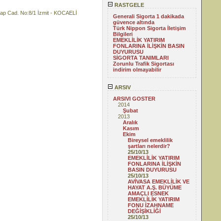
RASTGELE
 Cad. No:8/1 İzmit - KOCAELİ
Generali Sigorta 1 dakikada
güvence altında
Türk Nippon Sigorta İletişim
Bilgileri
EMEKLİLİK YATIRIM
FONLARINA İLİŞKİN BASIN
DUYURUSU
SİGORTA TANIMLARI
Zorunlu Trafik Sigortası
indirim olmayabilir
ARSIV
ARSIVI GOSTER
2014
Şubat
2013
Aralık
Kasım
Ekim
Bireysel emeklilik
şartları nelerdir?
25/10/13
EMEKLİLİK YATIRIM
FONLARINA İLİŞKİN
BASIN DUYURUSU
25/10/13
AVİVASA EMEKLİLİK VE
HAYAT A.Ş. BÜYÜME
AMAÇLI ESNEK
EMEKLİLİK YATIRIM
FONU İZAHNAME
DEĞİŞİKLİĞİ
25/10/13