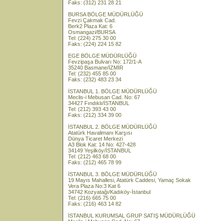
Faks: (312) 231 28 21
BURSA BÖLGE MÜDÜRLÜĞÜ
Fevzi Çakmak Cad.
Berk2 Plaza Kat: 6
Osmangazi/BURSA
Tel: (224) 275 30 00
Faks: (224) 224 15 82
EGE BÖLGE MÜDÜRLÜĞÜ
Fevzipaşa Bulvarı No: 172/1-A
35240 Basmane/İZMİR
Tel: (232) 455 85 00
Faks: (232) 483 23 34
İSTANBUL 1. BÖLGE MÜDÜRLÜĞÜ
Meclis-i Mebusan Cad. No: 67
34427 Fındıklı/İSTANBUL
Tel: (212) 393 43 00
Faks: (212) 334 39 00
İSTANBUL 2. BÖLGE MÜDÜRLÜĞÜ
Atatürk Havalimanı Karşısı
Dünya Ticaret Merkezi
A3 Blok Kat: 14 No: 427-428
34149 Yeşilköy/İSTANBUL
Tel: (212) 463 68 00
Faks: (212) 465 78 99
İSTANBUL 3. BÖLGE MÜDÜRLÜĞÜ
19 Mayıs Mahallesi, Atatürk Caddesi, Yamaç Sokak
Vera Plaza No:3 Kat 6
34742 Kozyatağı/Kadıköy-İstanbul
Tel: (216) 665 75 00
Faks: (216) 463 14 82
İSTANBUL KURUMSAL GRUP SATIŞ MÜDÜRLÜĞÜ