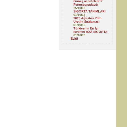
Güneş acenteleri St.
Petersburgdaydı
25/10/13
SİGORTA TANIMLARI
01/10/13
2013 Ağustos Prim
Üretim Sıralaması
01/10/13
Türkiyenin En İyi
İşvereni AXA SİGORTA
01/10/13
Eylül