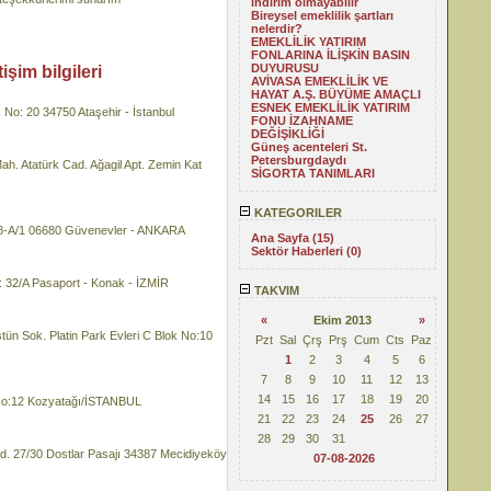
indirim olmayabilir
Bireysel emeklilik şartları
nelerdir?
EMEKLİLİK YATIRIM
FONLARINA İLİŞKİN BASIN
DUYURUSU
şim bilgileri
AVİVASA EMEKLİLİK VE
HAYAT A.Ş. BÜYÜME AMAÇLI
ESNEK EMEKLİLİK YATIRIM
 20 34750 Ataşehir - İstanbul
FONU İZAHNAME
DEĞİŞİKLİĞİ
Güneş acenteleri St.
Petersburgdaydı
atürk Cad. Ağagil Apt. Zemin Kat
SİGORTA TANIMLARI
KATEGORILER
/1 06680 Güvenevler - ANKARA
Ana Sayfa (15)
Sektör Haberleri (0)
2/A Pasaport - Konak - İZMİR
TAKVIM
«
Ekim 2013
»
k. Platin Park Evleri C Blok No:10
Pzt
Sal
Çrş
Prş
Cum
Cts
Paz
1
2
3
4
5
6
7
8
9
10
11
12
13
14
15
16
17
18
19
20
o:12 Kozyatağı/İSTANBUL
21
22
23
24
25
26
27
28
29
30
31
27/30 Dostlar Pasajı 34387 Mecidiyeköy
07-08-2026