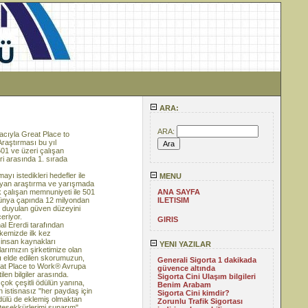
ARA:
ARA:
macıyla Great Place to
raştırması bu yıl
1 ve üzeri çalışan
ri arasında 1. sırada
ayı istedikleri hedefler ile
MENU
layan araştırma ve yarışmada
 çalışan memnuniyeti ile 501
ANA SAYFA
 dünya çapında 12 milyondan
ILETISIM
te duyulan güven düzeyini
çeriyor.
GIRIS
l Ererdi tarafından
lkemizde ilk kez
 insan kaynakları
YENI YAZILAR
arımızın şirketimize olan
ı elde edilen skorumuzun,
Generali Sigorta 1 dakikada
Great Place to Work® Avrupa
güvence altında
len bilgiler arasında.
Sigorta Cini Ulaşım bilgileri
z çok çeşitli ödülün yanına,
Benim Arabam
n istisnasız "her paydaş için
Sigorta Cini kimdir?
ödülü de eklemiş olmaktan
Zorunlu Trafik Sigortası
teşekkürlerimi sunarım"