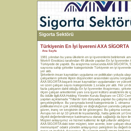
Sigorta Sektörü
Türkiyenin En İyi İşvereni AXA SİGORTA
-
Ana Sayfa
1981 yılından bu yana ülkelerin en iyi işverenlerini belirlemek a
Work® Enstitüsü tarafından 49 ülkede yapılan En İyi İşverenler A
Türkiyede de yapıldı. Bu araştırma sonucunda AXA SİGORTA, 50
sayısına sahip şirketler kategorisinde Türkiyenin en iyi işverenle
yer aldı.
Şirketlerin insan kaynakları uygulama ve politikaları yoluyla ulaşm
çalışanların şirkete ilişkin düşünceleri arasındaki uyumu sorgu
AXA SİGORTA başarılı insan kaynakları uygulamaları ve yüksek
ve üzeri çalışan sayısı kategorisinde 1.sırada yer aldı. Her yıl
fazla çalışanın dahil olduğu En İyi İşverenler Araştırması, şirke
ölçen çalışan anketlerinin yanı sıra işyeri kültürü analizlerini de i
Bu ödülle ilgili AXA Holding Yönetim Kurulu Başkanı ve CEO Cema
yapılan açıklamada "Yıllardır tüm dünyada yapılan bu çalışma ü
gerçekleştiriliyor. Bu yarışmada kendi kategorimizde 1. olmamız
politikalarımızın çok yönlülüğü ve doğruluğunun yanında çalışanl
güven, inanç ve sevgisinin de bir göstergesi. Bu çalışma sonras
Avrupa nın en iyi 10 şirketi ile kıyaslandığı, hatta gelecek yıl 
ölçekli değerlendirmeye katılmamıza olanak sağladığı da bize ileti
Müşteri anlayışımız ve hizmet kalitemiz ile ilgili yıllardır aldığımı
AXA SİGORTA daki ister müşteri, ister acente, ister çalışan olsu
memnuniyet" odaklı yönetim anlayışımızı pekiştiren bu değerli 
gurur ve mutluluk duyuyoruz. Bu süreçte emeği geçen herkese 