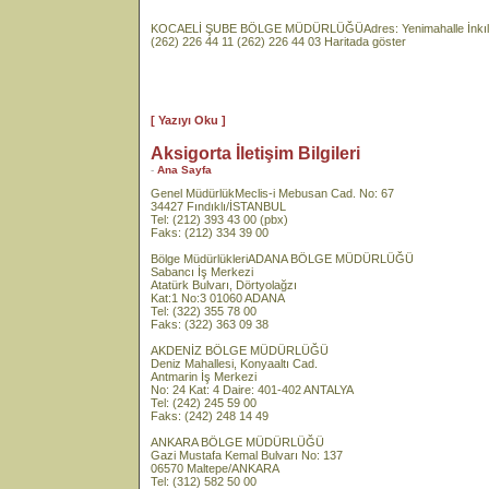
KOCAELİ ŞUBE BÖLGE MÜDÜRLÜĞÜAdres: Yenimahalle İnkılap
(262) 226 44 11 (262) 226 44 03 Haritada göster
[ Yazıyı Oku ]
Aksigorta İletişim Bilgileri
-
Ana Sayfa
Genel MüdürlükMeclis-i Mebusan Cad. No: 67
34427 Fındıklı/İSTANBUL
Tel: (212) 393 43 00 (pbx)
Faks: (212) 334 39 00
Bölge MüdürlükleriADANA BÖLGE MÜDÜRLÜĞÜ
Sabancı İş Merkezi
Atatürk Bulvarı, Dörtyolağzı
Kat:1 No:3 01060 ADANA
Tel: (322) 355 78 00
Faks: (322) 363 09 38
AKDENİZ BÖLGE MÜDÜRLÜĞÜ
Deniz Mahallesi, Konyaaltı Cad.
Antmarin İş Merkezi
No: 24 Kat: 4 Daire: 401-402 ANTALYA
Tel: (242) 245 59 00
Faks: (242) 248 14 49
ANKARA BÖLGE MÜDÜRLÜĞÜ
Gazi Mustafa Kemal Bulvarı No: 137
06570 Maltepe/ANKARA
Tel: (312) 582 50 00