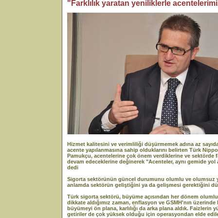
"Farklılık yaratan yeniliklerle acenteleri
Hizmet kalitesini ve verimliliği düşürmemek adına az sayıda 
acente yapılanmasına sahip olduklarını belirten Türk Nipp
Pamukçu, acentelerine çok önem verdiklerine ve sektörde far
devam edeceklerine değinerek "Acenteler, aynı gemide yol a
dedi
Sigorta sektörünün güncel durumunu olumlu ve olumsuz yön
anlamda sektörün geliştiğini ya da gelişmesi gerektiğini 
Türk sigorta sektörü, büyüme açısından her dönem olumlu bi
dikkate aldığımız zaman, enflasyon ve GSMH'nın üzerinde b
büyümeyi ön plana, karlılığı da arka plana aldık. Faizleri
getiriler de çok yüksek olduğu için operasyondan elde edile