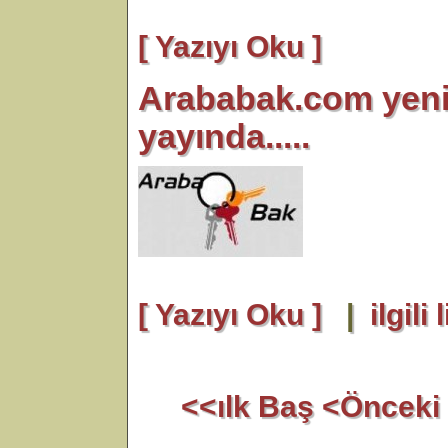
[ Yazıyı Oku ]
Arababak.com yeni s
yayında.....
[ Yazıyı Oku ]
|
ilgili 
<<ılk Baş
<Önceki