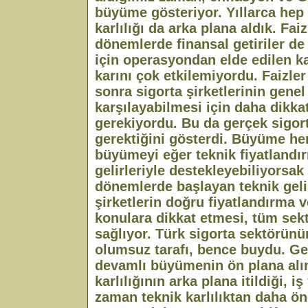
büyüme gösteriyor. Yıllarca hep
karlılığı da arka plana aldık. Fa
dönemlerde finansal getiriler d
için operasyondan elde edilen ka
karını çok etkilemiyordu. Faizl
sonra sigorta şirketlerinin genel 
karşılayabilmesi için daha dikka
gerekiyordu. Bu da gerçek sigort
gerektiğini gösterdi. Büyüme h
büyümeyi eğer teknik fiyatland
gelirleriyle destekleyebiliyorsa
dönemlerde başlayan teknik geli
şirketlerin doğru fiyatlandırma v
konulara dikkat etmesi, tüm sektö
sağlıyor. Türk sigorta sektörün
olumsuz tarafı, bence buydu. G
devamlı büyümenin ön plana alı
karlılığının arka plana itildiği, 
zaman teknik karlılıktan daha ön