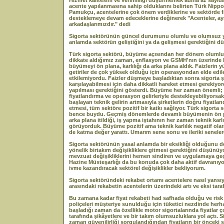
Hizmet kalitesini ve verimliliği düşürmemek adına az sayıda 
acente yapılanmasına sahip olduklarını belirten Türk Nipp
Pamukçu, acentelerine çok önem verdiklerine ve sektörde fark
desteklemeye devam edeceklerine değinerek "Acenteler, ayn
arkadaşlarımızdır." dedi
Sigorta sektörünün güncel durumunu olumlu ve olumsuz yön
anlamda sektörün geliştiğini ya da gelişmesi gerektiğini 
Türk sigorta sektörü, büyüme açısından her dönem olumlu bi
dikkate aldığımız zaman, enflasyon ve GSMH'nın üzerinde b
büyümeyi ön plana, karlılığı da arka plana aldık. Faizleri
getiriler de çok yüksek olduğu için operasyondan elde edile
etkilemiyordu. Faizler düşmeye başladıktan sonra sigorta şir
karşılayabilmesi için daha dikkatli hareket etmesi gerekiyor
yapılması gerektiğini gösterdi. Büyüme her zaman önemli;
fiyatlandırma ve operasyon gelirleriyle destekleyebiliyors
başlayan teknik gelirin artmasıyla şirketlerin doğru fiyatla
etmesi, tüm sektöre pozitif bir katkı sağlıyor. Türk sigort
bence buydu. Geçmiş dönemlerde devamlı büyümenin ön plan
arka plana itildiği, iş yapma iştahının her zaman teknik karl
görüyorduk. Büyüme pozitif ama teknik karlılık negatif ola
de katma değer yarattı. Umarım sene sonu ve ileriki seneler
Sigorta sektörünün yasal anlamda bir eksikliği olduğunu 
yönelik birtakım değişikliklere gitmesi gerektiğini düşün
mevzuat değişikliklerini hemen sindiren ve uygulamaya geç
Hazine Müsteşarlığı da bu konuda çok daha aktif davranıyo
ivme kazandıracak sektörel değişiklikler bekliyorum.
Sigorta sektöründeki rekabet ortamı acentelere nasıl yansıy
arasındaki rekabetin acentelerin üzerindeki artı ve eksi taraf
Bu zamana kadar fiyat rekabeti had safhada olduğu ve risk 
poliçeleri müşteriye sunulduğu için tüketici nezdinde herh
başladığı zaman da özellikle motor sigortalarında fiyatlar ç
tarafında şikâyetlere ve bir takım olumsuzluklara yol açtı.
zaman güvenilirliği sorgulandığından fiyatların bir önceki 