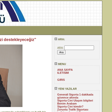
mizi destekleyeceğiz"
ARA:
ARA:
MENU
ANA SAYFA
ILETISIM
GIRIS
YENI YAZILAR
Generali Sigorta 1 dakikada
güvence altında
Sigorta Cini Ulaşım bilgileri
Benim Arabam
Sigorta Cini kimdir?
Zorunlu Trafik Sigortası