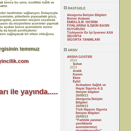
ak bence bu sene, özellikle trafik ve
aktır.
RASTGELE
ler tarafından sağlanıyor. Dolayısıyla
Aksigorta İletişim Bilgileri
enteler, şirketlerin piyasadaki gözü,
Benim Arabam
dengeler, acenteleri müşteri nezdinde
EMEKLİLİK YATIRIM
amasını da müşterilere acenteler yapmak
FONLARINA İLİŞKİN BASIN
. Bu açıdan bence acentelerin motor
DUYURUSU
rla da kendi portföylerini
Türkiyenin En İyi İşvereni AXA
arını sağlayacak bir etken olduğunu
SİGORTA
SİGORTA TANIMLARI
rgisinin temmuz
ARSIV
ARSIVI GOSTER
incilik.com
2014
Şubat
2013
Aralık
Kasım
Ekim
Eylül
Acıbadem Sağlık ve
Hayat Sigorta A.Ş
ı ile yayında.....
iletişim bilgileri
26/09/13
Aksigorta İletişim
Bilgileri
26/09/13
Türk Nippon Sigorta
İletişim Bilgileri
26/09/13
"Farklılık yaratan
yeniliklerle
acentelerimizi
destekleyeceğiz"