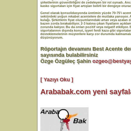
şirketlerinin güvenilirliğini de zedeleyen bir rol oynadı. Anc
kasko sigortaları için fiyat artışları belirli bir dengeye oturac
Genel olarak konsolidasyonda üretimin yüzde 70-75'i acente
sektördeki yoğun rekabet acentelere de mutlaka yansıyor. Ac
kulağı. Şirketlerin fiyat oluşumlarındaki artan veya azalan 
bazen zorda bırakabiliyor. 2-3 katına çıkan fiyatların açıkl
zorunda kalıyor. Bu da onları pozitif veya negatif etkiliyor
sigortalarının dışında konut, işyeri ferdi kaza gibi sigortala
desteklemelerinin müşterilere karşı zor durumda kalmamal
düşünüyorum.
Röportajın devamını Best Acente de
sayısında bulabilirsiniz
Özge Özgüleç Şahin
ozgeo@bestyay
[ Yazıyı Oku ]
Arababak.com yeni sayfalar