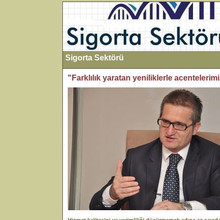
Sigorta Sektörü
"Farklılık yaratan yeniliklerle acenteleri