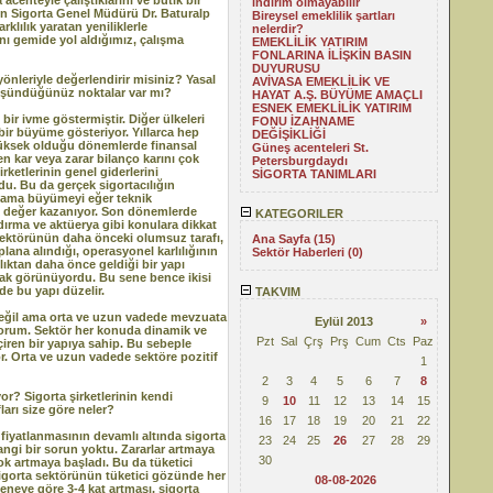
acenteyle çalıştıklarını ve butik bir
indirim olmayabilir
on Sigorta Genel Müdürü Dr. Baturalp
Bireysel emeklilik şartları
lılık yaratan yeniliklerle
nelerdir?
ı gemide yol aldığımız, çalışma
EMEKLİLİK YATIRIM
FONLARINA İLİŞKİN BASIN
DUYURUSU
leriyle değerlendirir misiniz? Yasal
AVİVASA EMEKLİLİK VE
düşündüğünüz noktalar var mı?
HAYAT A.Ş. BÜYÜME AMAÇLI
ESNEK EMEKLİLİK YATIRIM
r ivme göstermiştir. Diğer ülkeleri
FONU İZAHNAME
ir büyüme gösteriyor. Yıllarca hep
DEĞİŞİKLİĞİ
n yüksek olduğu dönemlerde finansal
Güneş acenteleri St.
n kar veya zarar bilanço karını çok
Petersburgdaydı
ketlerinin genel giderlerini
SİGORTA TANIMLARI
du. Bu da gerçek sigortacılığın
 ama büyümeyi eğer teknik
ak değer kazanıyor. Son dönemlerde
KATEGORILER
ndırma ve aktüerya gibi konulara dikkat
a sektörünün daha önceki olumsuz tarafı,
Ana Sayfa (15)
a alındığı, operasyonel karlılığının
Sektör Haberleri (0)
ılıktan daha önce geldiği bir yapı
rak görünüyordu. Bu sene bence ikisi
de bu yapı düzelir.
TAKVIM
değil ama orta ve uzun vadede mevzuata
Eylül 2013
»
üyorum. Sektör her konuda dinamik ve
Pzt
Sal
Çrş
Prş
Cum
Cts
Paz
iren bir yapıya sahip. Bu sebeple
r. Orta ve uzun vadede sektöre pozitif
1
2
3
4
5
6
7
8
or? Sigorta şirketlerinin kendi
9
10
11
12
13
14
15
ları size göre neler?
16
17
18
19
20
21
22
fiyatlanmasının devamlı altında sigorta
23
24
25
26
27
28
29
angi bir sorun yoktu. Zararlar artmaya
30
ok artmaya başladı. Bu da tüketici
 Sigorta sektörünün tüketici gözünde her
08-08-2026
seneye göre 3-4 kat artması, sigorta