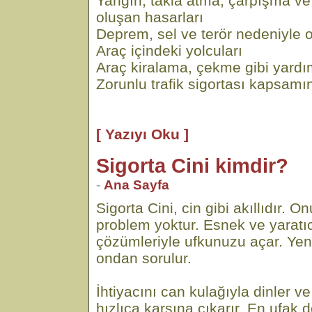
Yangın, takla atma, çarpışma v
oluşan hasarları
Deprem, sel ve terör nedeniyle o
Araç içindeki yolcuları
Araç kiralama, çekme gibi yardı
Zorunlu trafik sigortası kapsamı
[ Yazıyı Oku ]
Sigorta Cini kimdir?
-
Ana Sayfa
Sigorta Cini, cin gibi akıllıdır.
problem yoktur. Esnek ve yaratıc
çözümleriyle ufkunuzu açar. Yen
ondan sorulur.
İhtiyacını can kulağıyla dinler
hızlıca karşına çıkarır. En ufak d