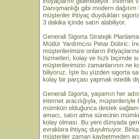
ihtiyaçlarını giderebiliyor. İnternet
Danışmanlığı gibi modern dağıtım 
müşteriler ihtiyaç duydukları sigort
3 dakika içinde satın alabiliyor.
Generali Sigorta Stratejik Planlam
Müdür Yardımcısı Petar Dobric: İnov
müşterilerimize onların ihtiyaçlarına
hizmetleri, kolay ve hızlı biçimde 
müşterilerimizin zamanlarının ne k
biliyoruz. İşte bu yüzden sigorta s
kolay bir parçası yapmak istedik di
Generali Sigorta, yaşamın her adı
internet aracılığıyla, müşterileriyle
mümkün olduğunca destek sağlama
amacı, satın alma sürecinin mümkü
kolay olması. Bu yeni dünyada ger
evraklara ihtiyaç duyulmuyor. Birka
müşteriler zaman kaybetmeden ara