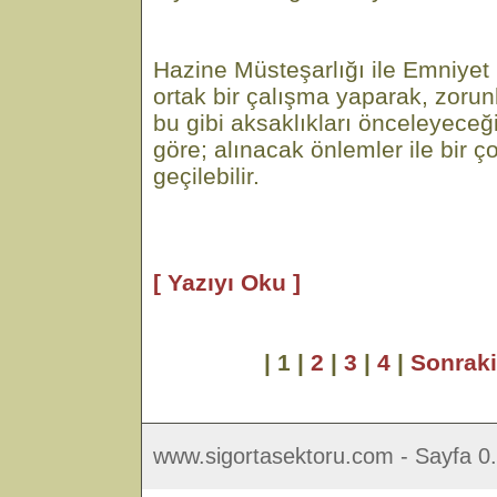
Hazine Müsteşarlığı ile Emniye
ortak bir çalışma yaparak, zorunl
bu gibi aksaklıkları önceleyece
göre; alınacak önlemler ile bir 
geçilebilir.
[ Yazıyı Oku ]
| 1 |
2
|
3
|
4
|
Sonrak
www.sigortasektoru.com - Sayfa 0.